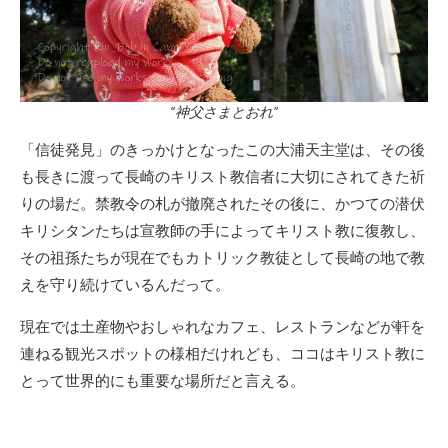
“神父さまとおれ”
「信徒発見」のきっかけとなったこの大浦天主堂は、その後
も長きに渡って長崎のキリスト教信者に大切にされてきた祈
りの場だ。禁教令の札が撤廃されたその後に、かつての潜伏
キリシタンたちは宣教師の手によってキリスト教に復教し、
その祖孫たちが現在でもカトリック教徒として長崎の地で教
えを守り続けているんだって。
現在では土産物やおしゃれなカフェ、レストランなどが軒を
連ねる観光スポットの様相だけれども、ココはキリスト教に
とって世界的にも重要な場所だと言える。