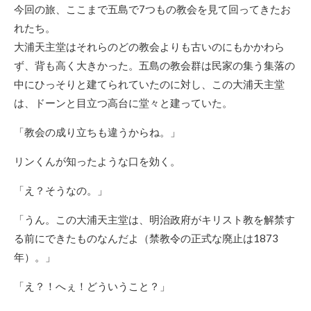
今回の旅、ここまで五島で7つもの教会を見て回ってきたお
れたち。
大浦天主堂はそれらのどの教会よりも古いのにもかかわら
ず、背も高く大きかった。五島の教会群は民家の集う集落の
中にひっそりと建てられていたのに対し、この大浦天主堂
は、ドーンと目立つ高台に堂々と建っていた。
「教会の成り立ちも違うからね。」
リンくんが知ったような口を効く。
「え？そうなの。」
「うん。この大浦天主堂は、明治政府がキリスト教を解禁す
る前にできたものなんだよ（禁教令の正式な廃止は1873
年）。」
「え？！へぇ！どういうこと？」