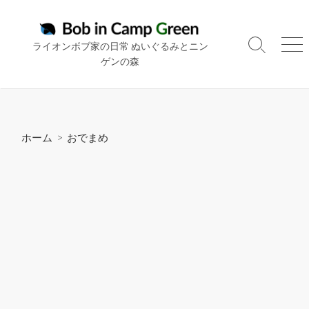
コ
ン
テ
ライオンボブ家の日常 ぬいぐるみとニン
検
メ
ン
ゲンの森
索
ニ
ツ
切
ュ
り
ー
へ
替
ス
え
キ
ホーム
>
おでまめ
ッ
プ