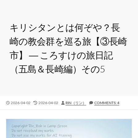
キリシタンとは何ぞや？長
崎の教会群を巡る旅【③長崎
市】 ― ころすけの旅日記
（五島＆長崎編）その5
公
最
投
2026-04-02
2026-04-02
RIN（リン）
COMMENTS: 4
開
終
稿
日
更
者
新
日