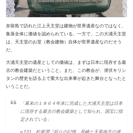
奈留島で訪れた江上天主堂は建物が世界遺産なのではなく、
集落全体に価値を認められている。一方で、この大浦天主堂
は、天主堂のお堂（教会建物）自体が世界遺産なのだそう
だ。
大浦天主堂の遺産としての価値は、まずは日本に現存する最
古の教会建築だということ。また、この教会が、潜伏キリシ
タンの歴史を語る上で重大な出来事が起きた舞台となったと
いうことだ。
「幕末の１８６４年末に完成した大浦天主堂は日本
に現存する最古の教会建築として知られ、国宝に指
定されている」
p.131、松尾潤『祈りの記憶 長崎と天草地方の潜