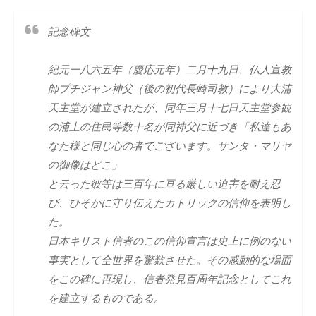
記念碑文
紀元一八六五年（慶応元年）二月十九日、仏人宣教
師プチジャン神父（後の初代長崎司教）により大浦
天主堂が建立されたが、同年三月十七日天主堂参観
の浦上の住民等数十名が同神父に近づき「私達もあ
なた様と同じ心の者でございます。サンタ・マリヤ
の御像はどこ」
と云った彼等は三百年に亘る厳しい迫害を耐え忍
び、ひそかに守り伝えたカトリックの信仰を表明し
た。
日本キリスト信者のこの信仰宣言は史上に例のない
事実として全世界を驚歎させた。その感動的な場面
をこの碑に再現し、信者発見百周年記念としてこれ
を建立するものである。