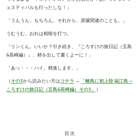
ェスティバルも行ったしな！」
「うんうん、もちろん。それから、原爆関連のことも。」
うむうむ。おれは相槌を打つ。
「リンくん。いいか？引き続き、『ころすけの旅日記（五島
&長崎編）』、精を出して書くよーに！」
「あっ・・・ハイ。精進します。」
（
その1
から読みたい方は
コチラ
→
「離島に初上陸 福江島 —
ころすけの旅日記（五島&長崎編）その1」
）
目 次