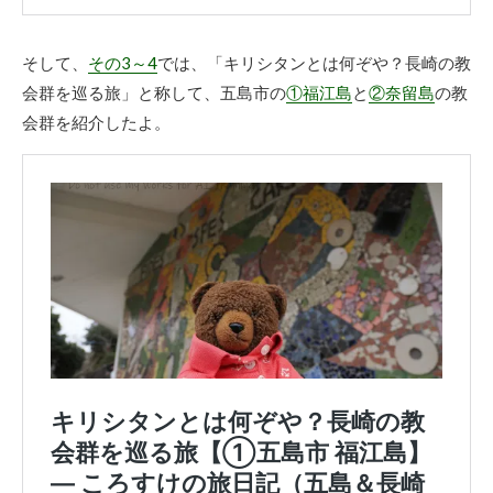
そして、
その3～4
では、「キリシタンとは何ぞや？長崎の教
会群を巡る旅」と称して、五島市の
①福江島
と
②奈留島
の教
会群を紹介したよ。