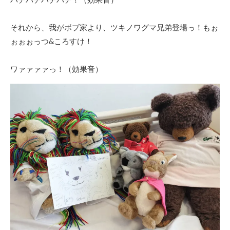
それから、我がボブ家より、ツキノワグマ兄弟登場っ！もぉ
ぉぉぉっつ&ころすけ！
ワァァァァっ！（効果音）