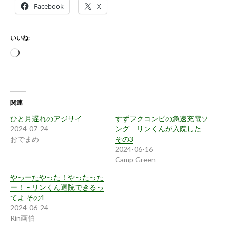
Facebook
X
いいね:
読
み
込
み
関連
中…
ひと月遅れのアジサイ
すずフクコンビの急速充電ソ
2024-07-24
ング – リンくんが入院した
おでまめ
その3
2024-06-16
Camp Green
やっーたやった！やったった
ー！ – リンくん退院できるっ
てよ その1
2024-06-24
Rin画伯