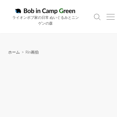
コ
ン
テ
ライオンボブ家の日常 ぬいぐるみとニン
検
メ
ン
ゲンの森
索
ニ
ツ
切
ュ
り
ー
へ
替
ス
え
キ
ホーム
>
Rin画伯
ッ
プ