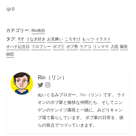
0
カテゴリー:
Rin画伯
タグ:
9才
うなぎ好き
お見舞い
ころすけ
もっつ
イラスト
オハナ記念日
フロプシー
ボブ三
ボブ男
ラアコ
リンママ
入院
園長
病院
Rin（リン）
Twitter
Instagram
ぬいぐるみブロガー、Rin（リン）です。 ライ
オンのボブ家と愉快な仲間たち、そしてニン
ゲンのケンイツ園長と一緒に、みどりキャン
プ場で暮らしています。 ボブ家の日常を、彼
らの視点でつづっていきます。