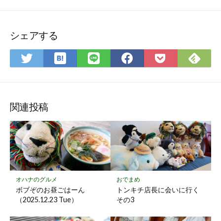
シェアする
は
Fee
Twitter
LINE
Facebook
Pocket
て
で
で
で
で
に
な
購
シ
シ
シ
保
ブ
読
ェ
ェ
ェ
存
ッ
ア
ア
ア
関連投稿
ク
マ
ー
ク
に
保
オハナのグルメ
おでまめ
存
ボブぞのお昼ごはーん
トンキチ店長に会いに行く
（2025.12.23 Tue）
その3