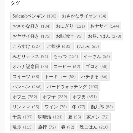
タグ
Suicaのペンギン
おさかなライオン
(130)
(54)
おさかな好き
おにぎり
おヤサイ
(104)
(121)
(144)
おヤサイ好き
お味噌汁
お昼ごはん
(175)
(95)
(278)
ころすけ
ご挨拶
ひふみ
(227)
(683)
(63)
みどりテラス
もっつ
イーさん
(91)
(134)
(56)
オハナ記念日
コーヒー
ゴロオ
(75)
(62)
(58)
スイーツ
トーキョー
ハチまる
(58)
(58)
(66)
ハンペン
バードウォッチング
(266)
(100)
ボブ三
ボブ子
ボブ男
(782)
(239)
(651)
リンママ
ワイン
冬
勘九郎
(55)
(78)
(77)
(83)
千葉
味噌活
夏
家メシ
(197)
(121)
(55)
(72)
散歩
旅行
春
晩ごはん
(115)
(72)
(92)
(210)