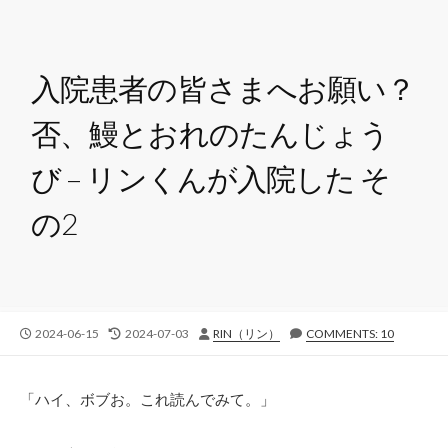
入院患者の皆さまへお願い？
否、鰻とおれのたんじょう
び – リンくんが入院した そ
の2
公
最
投
2024-06-15
2024-07-03
RIN（リン）
COMMENTS: 10
開
終
稿
日
更
者
新
「ハイ、ボブお。これ読んでみて。」
日