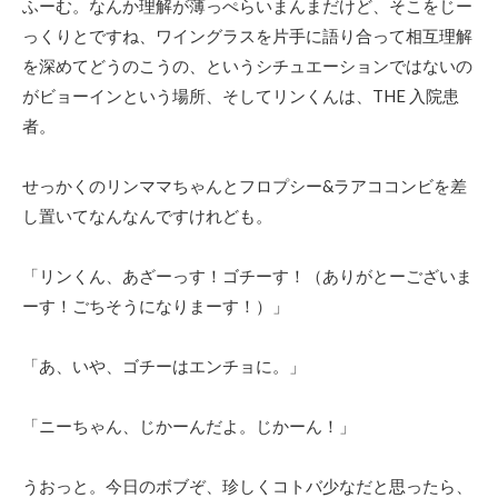
ふーむ。なんか理解が薄っぺらいまんまだけど、そこをじー
っくりとですね、ワイングラスを片手に語り合って相互理解
を深めてどうのこうの、というシチュエーションではないの
がビョーインという場所、そしてリンくんは、THE 入院患
者。
せっかくのリンママちゃんとフロプシー&ラアココンビを差
し置いてなんなんですけれども。
「リンくん、あざーっす！ゴチーす！（ありがとーございま
ーす！ごちそうになりまーす！）」
「あ、いや、ゴチーはエンチョに。」
「ニーちゃん、じかーんだよ。じかーん！」
うおっと。今日のボブぞ、珍しくコトバ少なだと思ったら、