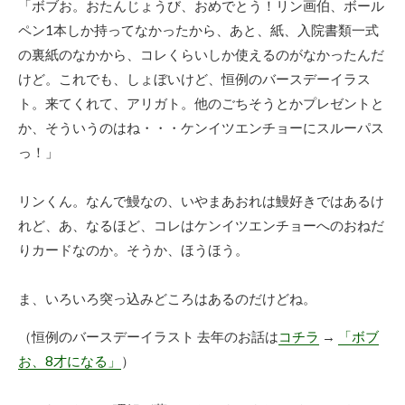
「ボブお。おたんじょうび、おめでとう！リン画伯、ボール
ペン1本しか持ってなかったから、あと、紙、入院書類一式
の裏紙のなかから、コレくらいしか使えるのがなかったんだ
けど。これでも、しょぼいけど、恒例のバースデーイラス
ト。来てくれて、アリガト。他のごちそうとかプレゼントと
か、そういうのはね・・・ケンイツエンチョーにスルーパス
っ！」
リンくん。なんで鰻なの、いやまあおれは鰻好きではあるけ
れど、あ、なるほど、コレはケンイツエンチョーへのおねだ
りカードなのか。そうか、ほうほう。
ま、いろいろ突っ込みどころはあるのだけどね。
（恒例のバースデーイラスト 去年のお話は
コチラ
→
「ボブ
お、8才になる」
）