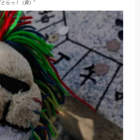
“とらっ！（寅）”