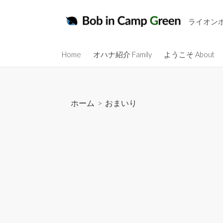
コ
ン
ライオン
テ
ン
Home
オハナ紹介 Family
ようこそ About
ツ
へ
ス
キ
ホーム
>
おまいり
ッ
プ