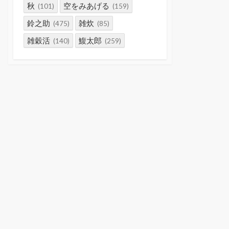
秋
空をみあげる
(101)
(159)
鈴之助
雑炊
(475)
(85)
雑穀活
鰒太郎
(140)
(259)