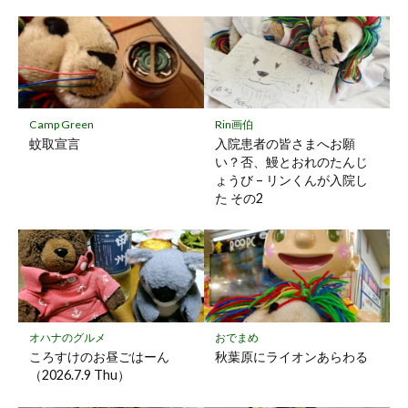
ク
マ
ー
ク
に
保
Camp Green
Rin画伯
存
蚊取宣言
入院患者の皆さまへお願
い？否、鰻とおれのたんじ
ょうび – リンくんが入院し
た その2
オハナのグルメ
おでまめ
ころすけのお昼ごはーん
秋葉原にライオンあらわる
（2026.7.9 Thu）