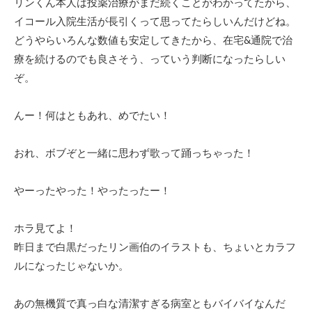
リンくん本人は投薬治療がまだ続くことがわかってたから、
イコール入院生活が長引くって思ってたらしいんだけどね。
どうやらいろんな数値も安定してきたから、在宅&通院で治
療を続けるのでも良さそう、っていう判断になったらしい
ぞ。
んー！何はともあれ、めでたい！
おれ、ボブぞと一緒に思わず歌って踊っちゃった！
やーったやった！やったったー！
ホラ見てよ！
昨日まで白黒だったリン画伯のイラストも、ちょいとカラフ
ルになったじゃないか。
あの無機質で真っ白な清潔すぎる病室ともバイバイなんだ