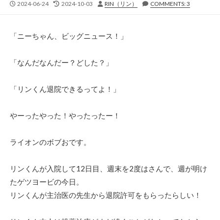
公
最
投
2024-06-24
2024-10-03
RIN（リン）
COMMENTS: 3
開
終
稿
日
更
者
新
「ニーちゃん、ビッグニュース！」
日
「なんだなんだー？どした？」
「リンくん退院できるってよ！」
やーったやった！やったったー！
ライオンのボブおです。
リンくんが入院して12日目、週末を2度はさんで、週が明け
たゲツヨービの今日。
リンくんが主治医の先生から退院許可をもらったらしい！