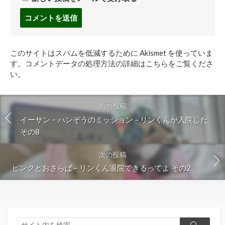
コ
メ
ン
ト
このサイトはスパムを低減するために Akismet を使っていま
す
す。
コメントデータの処理方法の詳細はこちらをご覧くださ
る
い
。
前の投稿
イーサン・ハンぞうのミッション – リンくんが入院した
その8
次の投稿
ピンクとおさらば – リンくん退院できるってよ その2
検