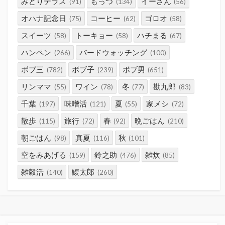
みどりテラス
もっつ
イーさん
(91)
(134)
(56)
オハナ記念日
コーヒー
ゴロオ
(75)
(62)
(58)
スイーツ
トーキョー
ハチまる
(58)
(58)
(67)
ハンペン
バードウォッチング
(266)
(100)
ボブ三
ボブ子
ボブ男
(782)
(239)
(651)
リンママ
ワイン
冬
勘九郎
(55)
(78)
(77)
(83)
千葉
味噌活
夏
家メシ
(197)
(121)
(55)
(72)
散歩
旅行
春
晩ごはん
(115)
(72)
(92)
(210)
朝ごはん
真夏
秋
(98)
(116)
(101)
空をみあげる
鈴之助
雑炊
(159)
(476)
(85)
雑穀活
鰒太郎
(140)
(260)