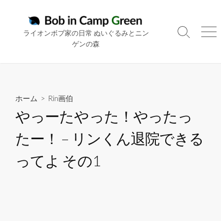
コ
ン
テ
ライオンボブ家の日常 ぬいぐるみとニン
検
メ
ン
ゲンの森
索
ニ
ツ
切
ュ
り
ー
へ
替
ス
え
キ
ホーム
>
Rin画伯
ッ
やっーたやった！やったっ
プ
たー！ – リンくん退院できる
ってよ その1