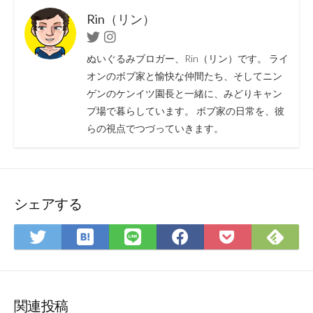
Rin（リン）
Twitter
Instagram
ぬいぐるみブロガー、Rin（リン）です。 ライ
オンのボブ家と愉快な仲間たち、そしてニン
ゲンのケンイツ園長と一緒に、みどりキャン
プ場で暮らしています。 ボブ家の日常を、彼
らの視点でつづっていきます。
シェアする
は
Fee
Twitter
LINE
Facebook
Pocket
て
で
で
で
で
に
な
購
シ
シ
シ
保
ブ
読
ェ
ェ
ェ
存
ッ
ア
ア
ア
関連投稿