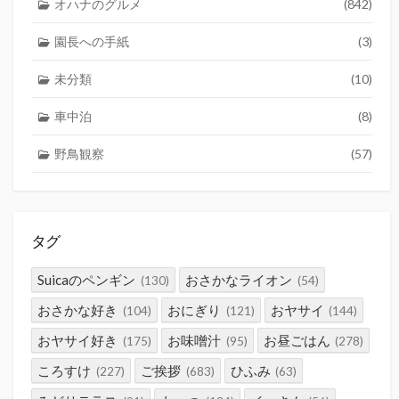
オハナのグルメ
(842)
園長への手紙
(3)
未分類
(10)
車中泊
(8)
野鳥観察
(57)
タグ
Suicaのペンギン
おさかなライオン
(130)
(54)
おさかな好き
おにぎり
おヤサイ
(104)
(121)
(144)
おヤサイ好き
お味噌汁
お昼ごはん
(175)
(95)
(278)
ころすけ
ご挨拶
ひふみ
(227)
(683)
(63)