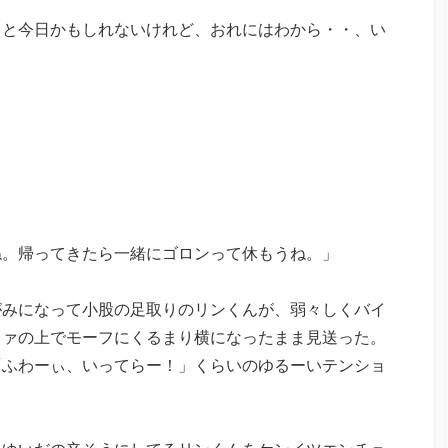
ると今日かもしれないけれど、おれにはわから・・、い
ね。帰ってきたら一緒にゴロンって休もうね。」
がみになって小股の足取りのリンくんが、弱々しくバイ
ファの上でモーフにくるまり横になったまま見送った。
「ふわーぃ、いってらー！」くらいのゆるーいテンショ