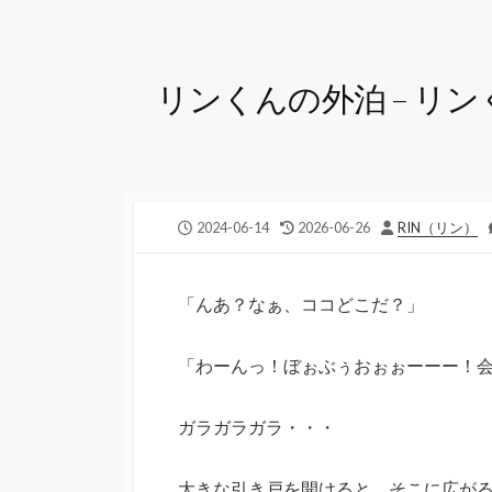
リンくんの外泊 – リン
公
最
投
2024-06-14
2026-06-26
RIN（リン）
開
終
稿
日
更
者
新
「んあ？なぁ、ココどこだ？」
日
「わーんっ！ぼぉぶぅおぉぉーーー！
ガラガラガラ・・・
大きな引き戸を開けると、そこに広が