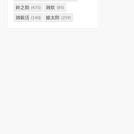
鈴之助
雑炊
(475)
(85)
雑穀活
鰒太郎
(140)
(259)