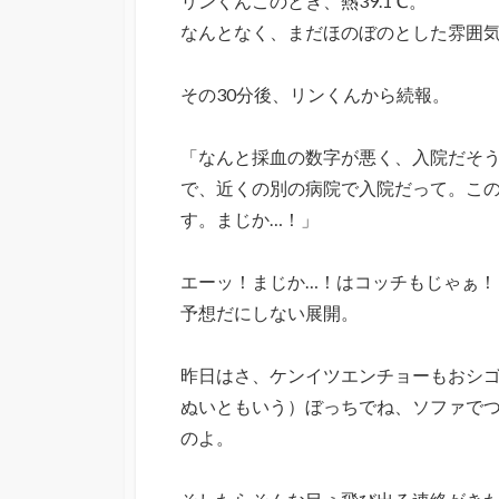
リンくんこのとき、熱39.1℃。
なんとなく、まだほのぼのとした雰囲
その30分後、リンくんから続報。
「なんと採血の数字が悪く、入院だそ
で、近くの別の病院で入院だって。こ
す。まじか…！」
エーッ！まじか…！はコッチもじゃぁ！
予想だにしない展開。
昨日はさ、ケンイツエンチョーもおシ
ぬいともいう）ぼっちでね、ソファで
のよ。