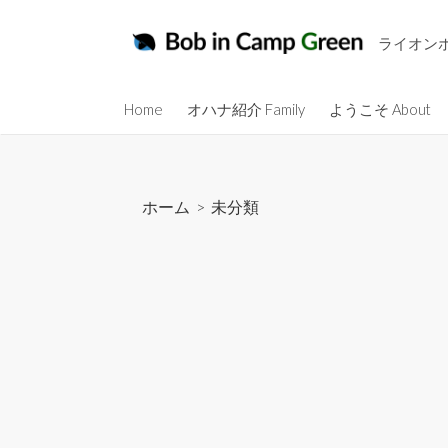
コ
ン
ライオン
テ
ン
Home
オハナ紹介 Family
ようこそ About
ツ
へ
ス
キ
ホーム
>
未分類
ッ
プ