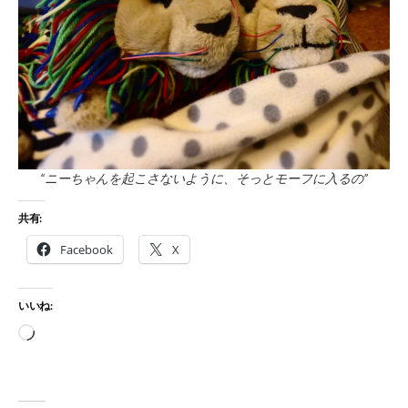
“ニーちゃんを起こさないように、そっとモーフに入るの”
共有:
Facebook
X
いいね:
読
み
込
み