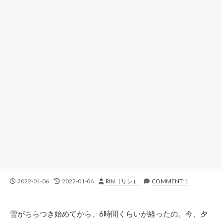
公
最
投
2022-01-06
2022-01-06
RIN（リン）
COMMENT: 1
開
終
稿
日
更
者
新
雪がちらつき始めてから、6時間くらいが経ったの。今、夕
日