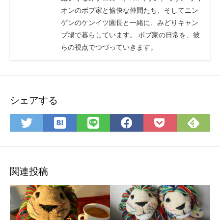
オンのボブ家と愉快な仲間たち、そしてニン
ゲンのケンイツ園長と一緒に、みどりキャン
プ場で暮らしています。 ボブ家の日常を、彼
らの視点でつづっていきます。
シェアする
は
Fee
Twitter
LINE
Facebook
Pocket
て
で
で
で
で
に
な
購
シ
シ
シ
保
ブ
読
ェ
ェ
ェ
存
ッ
ア
ア
ア
関連投稿
ク
マ
ー
ク