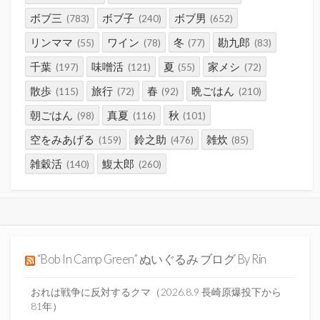
ボブ三
ボブ子
ボブ男
(783)
(240)
(652)
リンママ
ワイン
冬
勘九郎
(55)
(78)
(77)
(83)
千葉
味噌活
夏
家メシ
(197)
(121)
(55)
(72)
散歩
旅行
春
晩ごはん
(115)
(72)
(92)
(210)
朝ごはん
真夏
秋
(98)
(116)
(101)
空をみあげる
鈴之助
雑炊
(159)
(476)
(85)
雑穀活
鰒太郎
(140)
(260)
“Bob In Camp Green” ぬいぐるみ ブログ By Rin
おれは戦争に反対するクマ（2026.8.9 長崎原爆投下から
81年）