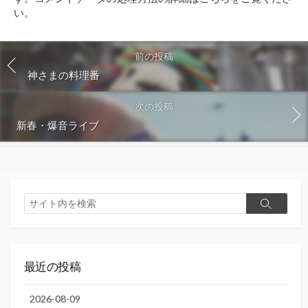
る
い
。
前の投稿
神さまの料理番
次の投稿
新春・爆音ライブ
検
検
索
索
最近の投稿
2026-08-09