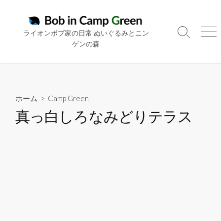
コ
ン
テ
ライオンボブ家の日常 ぬいぐるみとニン
検
メ
ン
ゲンの森
索
ニ
ツ
切
ュ
り
ー
へ
替
ス
え
キ
ホーム
>
Camp Green
ッ
真っ白しろなみどりテラス
プ