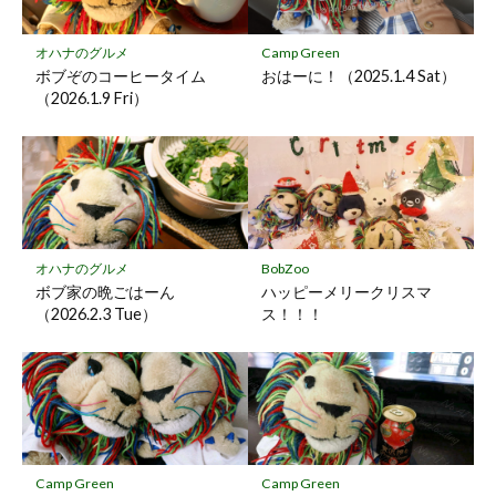
に
保
オハナのグルメ
Camp Green
存
ボブぞのコーヒータイム
おはーに！（2025.1.4 Sat）
（2026.1.9 Fri）
オハナのグルメ
BobZoo
ボブ家の晩ごはーん
ハッピーメリークリスマ
（2026.2.3 Tue）
ス！！！
Camp Green
Camp Green