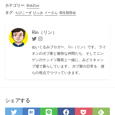
カテゴリー:
BobZoo
タグ:
ちびこーず
ひふみ
イーさん
両生類部会
Rin（リン）
Twitter
Instagram
ぬいぐるみブロガー、Rin（リン）です。 ライ
オンのボブ家と愉快な仲間たち、そしてニン
ゲンのケンイツ園長と一緒に、みどりキャン
プ場で暮らしています。 ボブ家の日常を、彼
らの視点でつづっていきます。
シェアする
は
Fee
Twitter
LINE
Facebook
Pocket