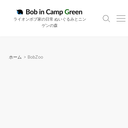
コ
ン
テ
ライオンボブ家の日常 ぬいぐるみとニン
検
メ
ン
ゲンの森
索
ニ
ツ
切
ュ
り
ー
へ
替
ス
え
キ
ホーム
>
BobZoo
ッ
プ