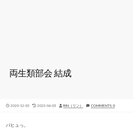
両生類部会 結成
公
最
投
2020-12-03
2023-06-03
RIN（リン）
COMMENTS: 0
開
終
稿
日
更
者
新
パヒュっ。
日