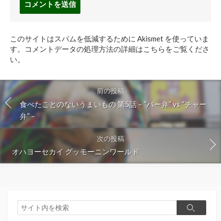
メ
ン
ト
このサイトはスパムを低減するために Akismet を使っていま
す
す。
コメントデータの処理方法の詳細はこちらをご覧くださ
る
い
。
前の投稿
食べたことのないうまいもの 第5話 – “バー弁” vs “チャー
弁” –
次の投稿
オハヨーセカイ グッモーニンワールド
検
検
索