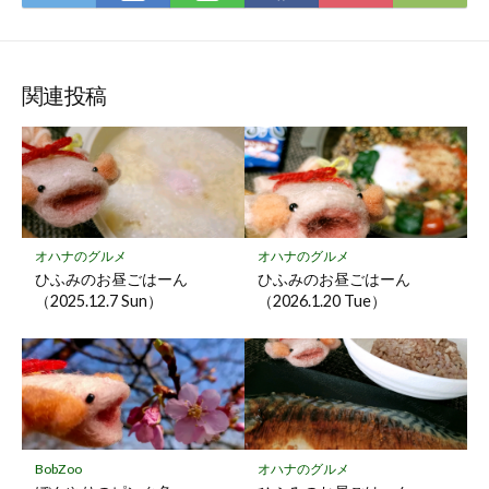
て
で
で
で
で
に
な
購
シ
シ
シ
保
ブ
読
ェ
ェ
ェ
存
ッ
ア
ア
ア
関連投稿
ク
マ
ー
ク
に
保
オハナのグルメ
オハナのグルメ
存
ひふみのお昼ごはーん
ひふみのお昼ごはーん
（2025.12.7 Sun）
（2026.1.20 Tue）
BobZoo
オハナのグルメ