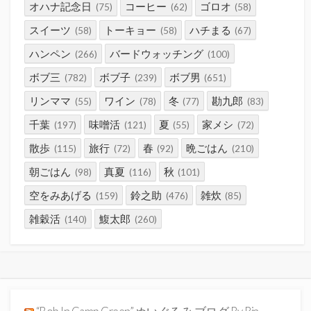
オハナ記念日
コーヒー
ゴロオ
(75)
(62)
(58)
スイーツ
トーキョー
ハチまる
(58)
(58)
(67)
ハンペン
バードウォッチング
(266)
(100)
ボブ三
ボブ子
ボブ男
(782)
(239)
(651)
リンママ
ワイン
冬
勘九郎
(55)
(78)
(77)
(83)
千葉
味噌活
夏
家メシ
(197)
(121)
(55)
(72)
散歩
旅行
春
晩ごはん
(115)
(72)
(92)
(210)
朝ごはん
真夏
秋
(98)
(116)
(101)
空をみあげる
鈴之助
雑炊
(159)
(476)
(85)
雑穀活
鰒太郎
(140)
(260)