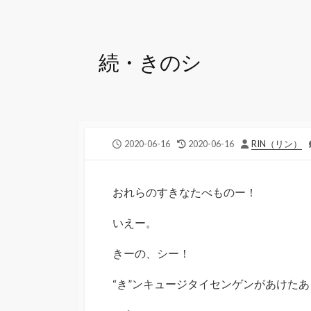
続・きのシ
公
最
投
2020-06-16
2020-06-16
RIN（リン）
開
終
稿
日
更
者
新
おれらのすきなたべものー！
日
いえー。
きーの、シー！
“き”ンキュージタイセンゲンがあけた