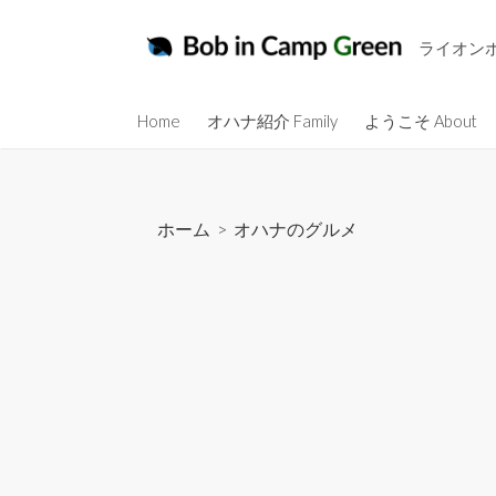
コ
ン
ライオン
テ
ン
Home
オハナ紹介 Family
ようこそ About
ツ
へ
ス
キ
ホーム
>
オハナのグルメ
ッ
プ