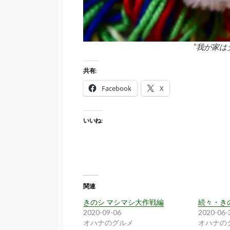
“我が家は
共有:
Facebook
X
いいね:
関連
きのシ マシマシ大作戦編
続々・き
2020-09-06
2020-06-
オハナのグルメ
オハナの