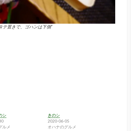
タテ置きで、ゴハンは下側”
のシ
きのシ
30
2020-06-05
グルメ
オハナのグルメ