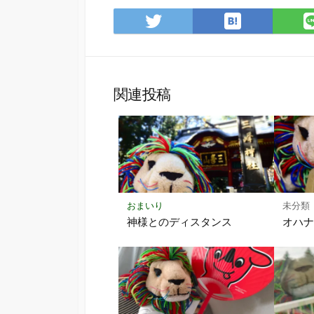
は
Twitter
て
で
な
シ
ブ
ェ
ッ
ア
関連投稿
ク
マ
ー
ク
に
保
存
おまいり
未分類
神様とのディスタンス
オハナ