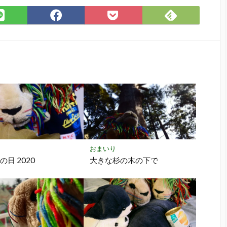
Feedly
LINE
Facebook
Pocket
で
で
で
に
購
シ
シ
保
読
ェ
ェ
存
ア
ア
おまいり
の日 2020
大きな杉の木の下で