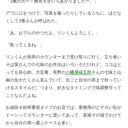
「3番の方ー！舞茸天せいろあがりましたー。」
アワに口をつけて、写真を撮ったりしているうちに、ほどな
くして3番さんが呼ばれた。
「あ。おでらのやつだよ。リンくんよろしく。」
「取ってくるね。」
リンくんが厨房のカウンターまで受け取りに行く。立ち食い
そば屋さんでの七味のお作法はいろいろだけれど、ココはと
っても良心的。大定番、長野の
八幡屋礒五郎
さんの七味と山
椒の缶がたくさん並んでいて、缶ごと自分の席まで持ってい
けるスタイルだ。つまり、好きなタイミングで味調整可って
ことなんだよね。
お値段＆効率重視タイプのお店では、業務用のどデカい缶が
ドーンってカウンターに置いてあって、直接その場でかけて
から自分の席へ運ぶケースも多い。