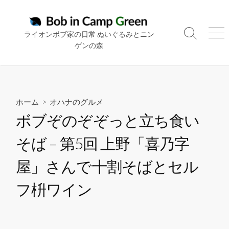
コ
ン
テ
ライオンボブ家の日常 ぬいぐるみとニン
検
メ
ン
ゲンの森
索
ニ
ツ
切
ュ
り
ー
へ
替
ス
え
キ
ホーム
>
オハナのグルメ
ッ
ボブぞのぞぞっと立ち食い
プ
そば – 第5回 上野「喜乃字
屋」さんで十割そばとセル
フ枡ワイン