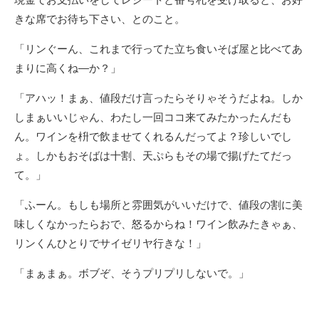
きな席でお待ち下さい、とのこと。
「リンぐーん、これまで行ってた立ち食いそば屋と比べてあ
まりに高くね―か？」
「アハッ！まぁ、値段だけ言ったらそりゃそうだよね。しか
しまぁいいじゃん、わたし一回ココ来てみたかったんだも
ん。ワインを枡で飲ませてくれるんだってよ？珍しいでし
ょ。しかもおそばは十割、天ぷらもその場で揚げたてだっ
て。」
「ふーん。もしも場所と雰囲気がいいだけで、値段の割に美
味しくなかったらおで、怒るからね！ワイン飲みたきゃぁ、
リンくんひとりでサイゼリヤ行きな！」
「まぁまぁ。ボブぞ、そうプリプリしないで。」