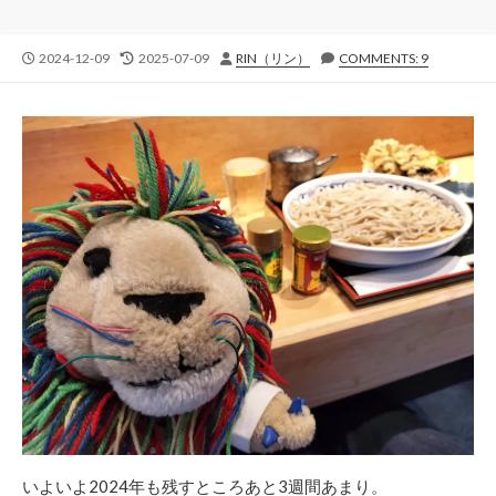
公
最
投
2024-12-09
2025-07-09
RIN（リン）
COMMENTS: 9
開
終
稿
日
更
者
新
日
いよいよ2024年も残すところあと3週間あまり。