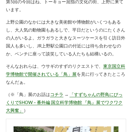
第5回の今回はね、トーキョー屈指の文化の街、上野に来て
います。
上野公園のなかには大きな美術館や博物館がいくつもある
し、大人気の動物園もあるしで、平日だというのにたくさん
の人がいるよ。ガラガラと大きなスーツケースを引く訪日外
国人も多いし、JR上野駅公園口の付近には待ち合わせなの
か、ベンチに座って談笑している人たちも結構いるの。
そんなおれらは、ウサギのすずのリクエストで、
東京国立科
学博物館で開催されている「鳥」展
を見に行ってきたところ
なんだぁ。
（※「鳥」展のお話は
コチラ
→
「すずちゃんの野鳥にびっ
くりでSHOW – 番外編 国立科学博物館 『鳥』展でワクワク
大興奮」
）