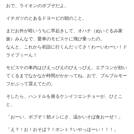
おで、ライオンのボブぞだよ。
イチガツのとあるドヨービの朝のこと。
まだお外が暗いうちに早起きして、オハナ（ぬいぐるみ家
族）みんなで、愛車のモビスケに飛び乗ったの。
なんと、これから初詣に行くんだってさ！わーいわーい！ド
ライブぅーん！
モビスケの車内はぴえっぴえのぴえっぴえ。エアコンが効い
てくるまでなかなか時間がかかってね。おで、ブルブルモー
フかぶって震えてたの。
そしたら、ハンドルを握るケンイツエンチョーが、ひとこ
と。
「おーい、ボブぞ！朝メシにさ、温かいそば食おーぜ！」
「え？！お！おそば？！ホント？いやっほーい！！！」