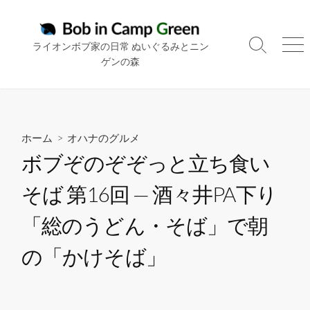
コ
ン
テ
ライオンボブ家の日常 ぬいぐるみとニン
検
メ
ン
ゲンの森
索
ニ
ツ
切
ュ
り
ー
へ
替
ス
え
キ
ホーム
>
オハナのグルメ
ッ
ボブぞのぞぞっと立ち食い
プ
そば 第16回 — 酒々井PA下り
「総のうどん・そば」で朝
の「かけそば」