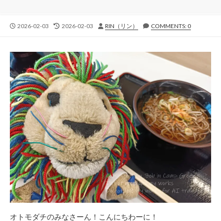
公
最
投
2026-02-03
2026-02-03
RIN（リン）
COMMENTS: 0
開
終
稿
日
更
者
新
日
オトモダチのみなさーん！こんにちわーに！