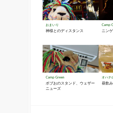
ー
ク
に
保
存
おまいり
Camp G
神様とのディスタンス
ニン
Camp Green
オハナ
ボブおのスタンド、ウェザー
昼飲
ニューズ