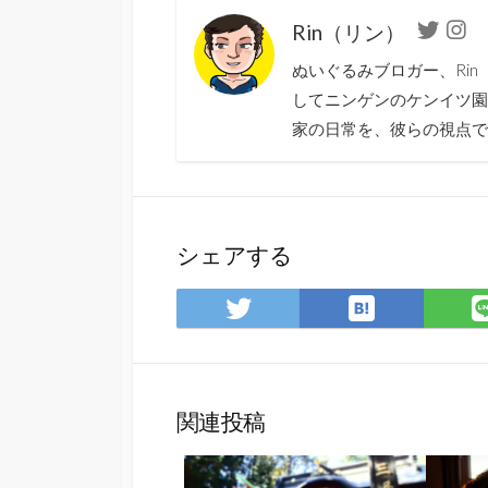
Rin（リン）
Twitter
Ins
ぬいぐるみブロガー、Ri
してニンゲンのケンイツ園
家の日常を、彼らの視点で
シェアする
は
Twitter
て
で
な
シ
ブ
ェ
ッ
ア
関連投稿
ク
マ