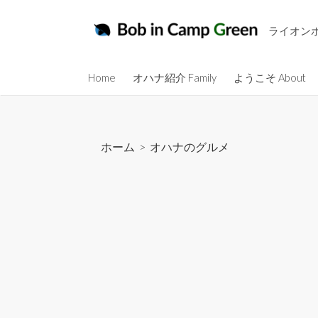
コ
ン
ライオン
テ
ン
Home
オハナ紹介 Family
ようこそ About
ツ
へ
ス
キ
ホーム
>
オハナのグルメ
ッ
プ