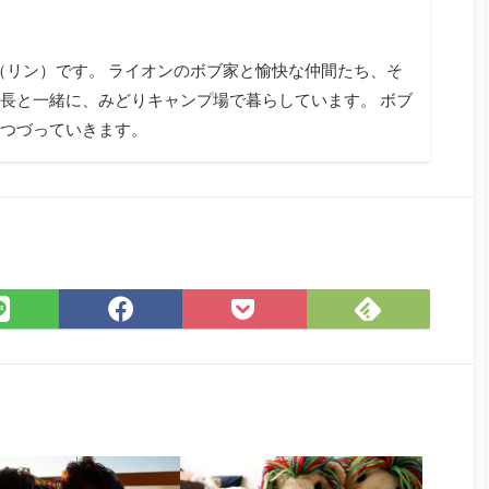
tagram
n（リン）です。 ライオンのボブ家と愉快な仲間たち、そ
長と一緒に、みどりキャンプ場で暮らしています。 ボブ
つづっていきます。
Feedly
LINE
Facebook
Pocket
で
で
で
に
購
シ
シ
保
読
ェ
ェ
存
ア
ア