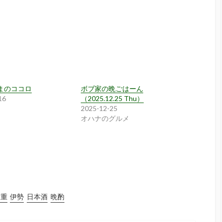
まのココロ
ボブ家の晩ごはーん
16
（2025.12.25 Thu）
2025-12-25
オハナのグルメ
三重
伊勢
日本酒
晩酌