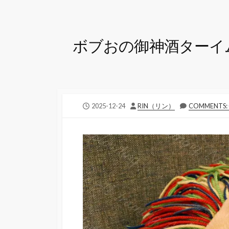
ボブおの御神酒ターイ
公
投
2025-12-24
RIN（リン）
COMMENTS: 
開
稿
日
者