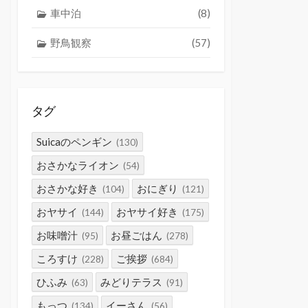
車中泊
(8)
野鳥観察
(57)
タグ
Suicaのペンギン
(130)
おさかなライオン
(54)
おさかな好き
おにぎり
(104)
(121)
おヤサイ
おヤサイ好き
(144)
(175)
お味噌汁
お昼ごはん
(95)
(278)
ころすけ
ご挨拶
(228)
(684)
ひふみ
みどりテラス
(63)
(91)
もっつ
イーさん
(134)
(56)