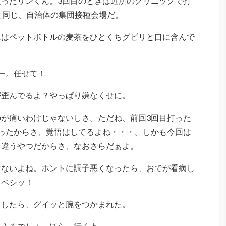
ったリンくん。3回目のときは近所のクリニックで打
と同じ、自治体の集団接種会場だ。
んはペットボトルの麦茶をひとくちグビリと口に含んで
ー。任せて！
が歪んでるよ？やっぱり嫌なくせに。
が痛いわけじゃないしさ。ただね、前回3回目打った
ったからさ、覚悟はしてるよね・・・。しかも今回は
と違うやつだからさ、なおさらだぁよ。
方ないよね。ホントに調子悪くなったら、おでが看病し
！ペシッ！
としたら、グイッと腕をつかまれた。