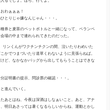
場入るでしょ。ほら、行くよ。
！おわぁぁぁ！
局ひとりじゃ嫌なんじゃん・・・。
接種券と麦茶のペットボトルと一緒になって、ペランペ
種会場の中まで連れられてきたのだった。
。リンくんがワクチンチクンの間、泣いたりわめいた
どこかでつまづいたり道草くわないように見張らねば。
だけど、なかなかバッグから出してもらうことはできな
身分証明書の提示、問診票の確認・・・。
クと進んでいく。
ったあとはね、今夜は深酒はしなぁいこと。あと、アナ
ぇ、明日あさっては暑くなるらしいからね、運動とかし