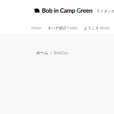
コ
ン
ライオン
テ
ン
Home
オハナ紹介 Family
ようこそ About
ツ
へ
ス
キ
ホーム
>
BobZoo
ッ
プ