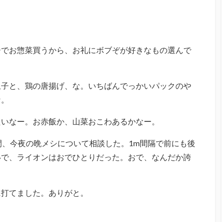
ーでお惣菜買うから、お礼にボブぞが好きなもの選んで
玉子と、鶏の唐揚げ、な。いちばんでっかいパックのや
な。
たいなー。お赤飯か、山菜おこわあるかなー。
間、今夜の晩メシについて相談した。1m間隔で前にも後
いで、ライオンはおでひとりだった。おで、なんだか誇
に打てました。ありがと。