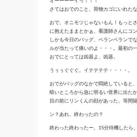
オーーーーイっ！！！
さてはおでのこと、荷物カゴにいれた
おで、オニモツじゃないもん！もっと
に抱えたままとかぁ、看護師さんにコ
しかも今日のバッグ、ペランペランで
ルが当たって痛いのよ・・・。最初の
おでにとっては凶器よ、凶器。
うぅぅぐぐぐ。イテテテテ・・・・。
おでがバッグのなかで悶絶していると
暗いところから急に明るい世界に出た
目の前にリンくんの顔があった。等間
ン？あれ、終わったの？
終わった終わったー。15分待機したら