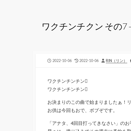
ワクチンチクン その7 
公
最
投
2022-10-06
2022-10-06
RIN（リン）
開
終
稿
日
更
者
新
ワクチンチンチン
日
ワクチンチンチン
お決まりのこの曲で始まりましたぁ！リ
お供は今回もおで、ボブぞです。
「アナタ、4回目打ってきなさい」のお