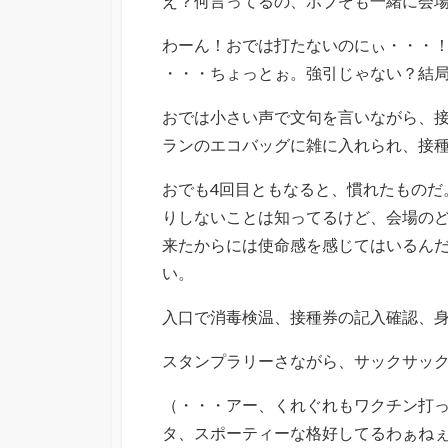
え？何言ってるの、ボブぞも一緒に会
わーん！おでは打たないのにぃ・・・
・・・ちょっとぉ。強引じゃない？結
おでは小さい声で文句を言いながら、
ランのエコバッグに雑に入れられ、接
おでも4回目ともなると、慣れたものだ
りしないことは知ってるけど、会場の
来たからには使命感を感じてはいるん
い。
入口で消毒検温、接種券の記入確認、
スタンプラリーさながら、サックサッ
（・・・アー、くれぐれもワクチン打
タ、スポーティーな格好してるわぁね