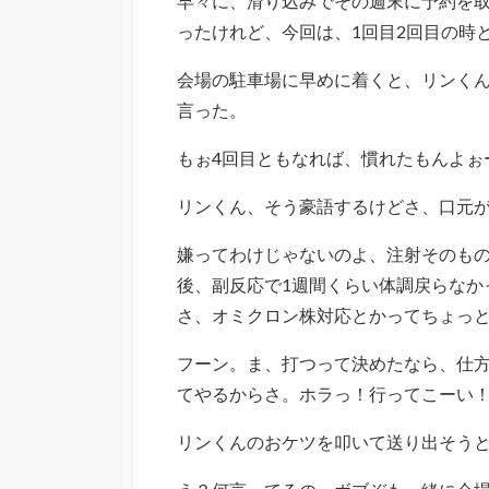
早々に、滑り込みでその週末に予約を取
ったけれど、今回は、1回目2回目の時
会場の駐車場に早めに着くと、リンく
言った。
もぉ4回目ともなれば、慣れたもんよぉ
リンくん、そう豪語するけどさ、口元
嫌ってわけじゃないのよ、注射そのもの
後、副反応で1週間くらい体調戻らなか
さ、オミクロン株対応とかってちょっ
フーン。ま、打つって決めたなら、仕
てやるからさ。ホラっ！行ってこーい
リンくんのおケツを叩いて送り出そう