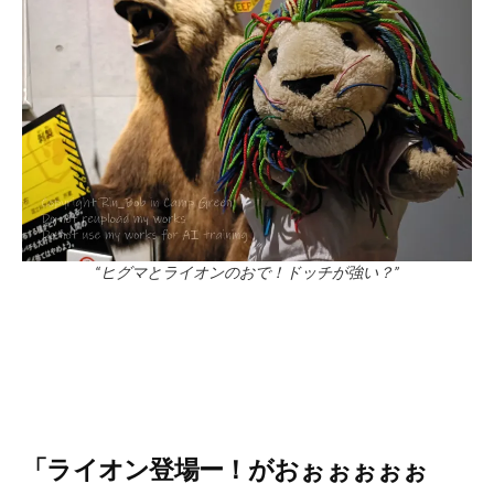
“ヒグマとライオンのおで！ドッチが強い？”
「ライオン登場ー！がおぉぉぉぉぉ