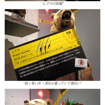
“ヒグマの剥製”
“鋭く長い爪！演出が凝っていて面白い”