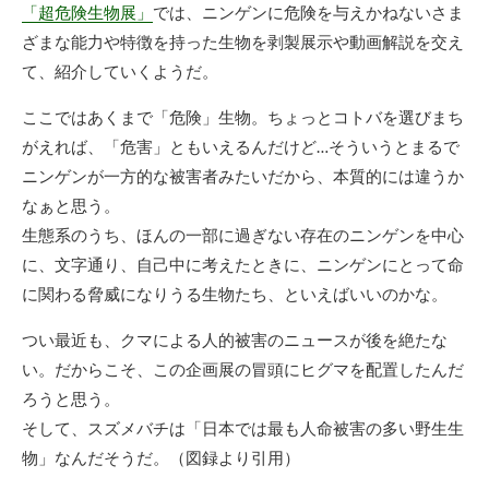
「超危険生物展」
では、ニンゲンに危険を与えかねないさま
ざまな能力や特徴を持った生物を剥製展示や動画解説を交え
て、紹介していくようだ。
ここではあくまで「危険」生物。ちょっとコトバを選びまち
がえれば、「危害」ともいえるんだけど…そういうとまるで
ニンゲンが一方的な被害者みたいだから、本質的には違うか
なぁと思う。
生態系のうち、ほんの一部に過ぎない存在のニンゲンを中心
に、文字通り、自己中に考えたときに、ニンゲンにとって命
に関わる脅威になりうる生物たち、といえばいいのかな。
つい最近も、クマによる人的被害のニュースが後を絶たな
い。だからこそ、この企画展の冒頭にヒグマを配置したんだ
ろうと思う。
そして、スズメバチは「日本では最も人命被害の多い野生生
物」なんだそうだ。（図録より引用）