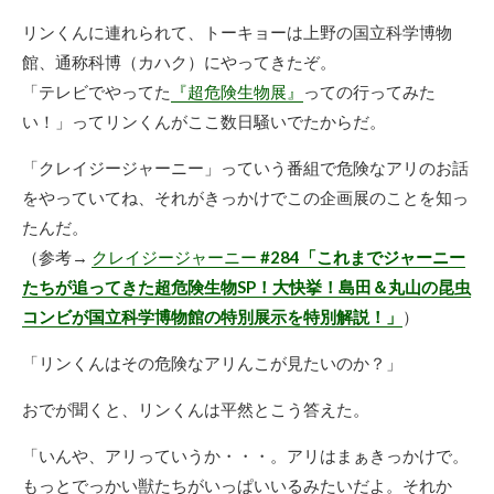
リンくんに連れられて、トーキョーは上野の国立科学博物
館、通称科博（カハク）にやってきたぞ。
「テレビでやってた
『超危険生物展』
っての行ってみた
い！」ってリンくんがここ数日騒いでたからだ。
「クレイジージャーニー」っていう番組で危険なアリのお話
をやっていてね、それがきっかけでこの企画展のことを知っ
たんだ。
（参考→
クレイジージャーニー
#284「これまでジャーニー
たちが追ってきた超危険生物SP！大快挙！島田＆丸山の昆虫
コンビが国立科学博物館の特別展示を特別解説！」
）
「リンくんはその危険なアリんこが見たいのか？」
おでが聞くと、リンくんは平然とこう答えた。
「いんや、アリっていうか・・・。アリはまぁきっかけで。
もっとでっかい獣たちがいっぱいいるみたいだよ。それか