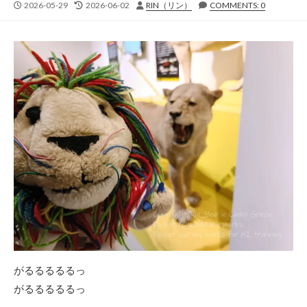
公
最
投
2026-05-29
2026-06-02
RIN（リン）
COMMENTS: 0
開
終
稿
日
更
者
新
日
がるるるるるっ
がるるるるるっ