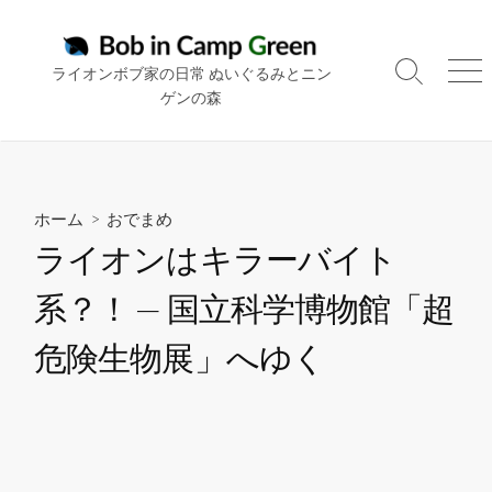
コ
ン
テ
ライオンボブ家の日常 ぬいぐるみとニン
検
メ
ン
ゲンの森
索
ニ
ツ
切
ュ
り
ー
へ
替
ス
え
キ
ホーム
>
おでまめ
ッ
ライオンはキラーバイト
プ
系？！ — 国立科学博物館「超
危険生物展」へゆく