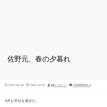
佐野元、春の夕暮れ
公
最
投
2021-04-18
2022-10-05
RIN（リン）
COMMENT: 1
開
終
稿
日
更
者
新
4月も半分を過ぎた。
日