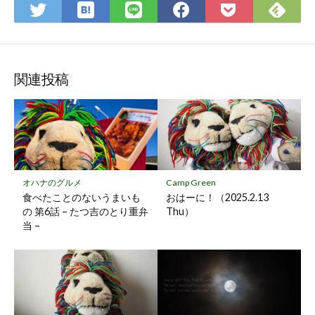
は
Fee
Twitter
LINE
Facebook
Pocket
て
で
で
で
で
に
な
購
シ
シ
シ
保
ブ
読
ェ
ェ
ェ
存
ッ
ア
ア
ア
関連投稿
ク
マ
ー
ク
に
保
オハナのグルメ
Camp Green
存
食べたことのないうまいも
おはーに！（2025.2.13
の 第6話 – たつ吉のとり重弁
Thu）
当 –