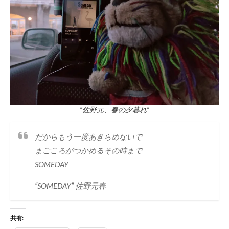
“佐野元、春の夕暮れ”
だからもう一度あきらめないで
まごころがつかめるその時まで
SOMEDAY
“SOMEDAY” 佐野元春
共有: