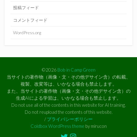
投稿フィード
コメントフィード
WordPress.org
©2026
Bob in Camp Green
当サイトの著作物（画像・文・その他デサイン含）の転載、
複製、改変等は、いかなる場合も禁止します。
また、当サイトの著作物（画像・文・その他デサイン含）の
生成AIによる学習は、いかなる場合も禁止します。
Do not use all of the contents in this website for AI training.
Do not reupload the contents of this website.
/
プライバシーポリシー
Coldbox WordPress theme
by mirucon
Twitter
Instagram