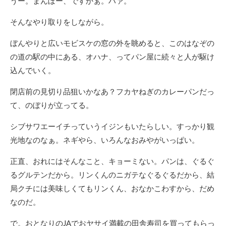
うー。まんぼー、ですかぁ。ハァ。
そんなやり取りをしながら。
ぼんやりと広いモビスケの窓の外を眺めると、このはなぞの
の道の駅の中にある、オハナ、ってパン屋に続々と人が駆け
込んでいく。
閉店前の見切り品狙いかなあ？フカヤねぎのカレーパンだっ
て、のぼりが立ってる。
シブサワエーイチっていうイジンもいたらしい。すっかり観
光地なのなぁ。ネギやら、いろんなおみやがいっぱい。
正直、おれにはそんなこと、キョーミない。パンは、ぐるぐ
るグルテンだから。リンくんのニガテなぐるぐるだから、結
局クチには美味しくてもリンくん、おなかこわすから、だめ
なのだ。
で。おとなりのJAでおヤサイ満載の田舎寿司を買ってもらっ