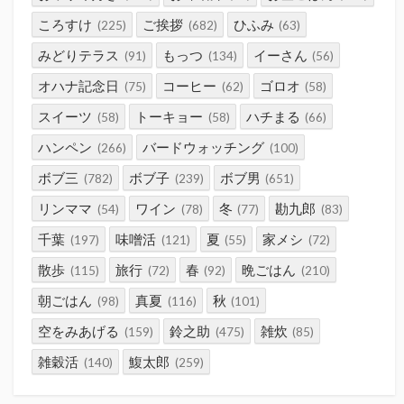
ころすけ
ご挨拶
ひふみ
(225)
(682)
(63)
みどりテラス
もっつ
イーさん
(91)
(134)
(56)
オハナ記念日
コーヒー
ゴロオ
(75)
(62)
(58)
スイーツ
トーキョー
ハチまる
(58)
(58)
(66)
ハンペン
バードウォッチング
(266)
(100)
ボブ三
ボブ子
ボブ男
(782)
(239)
(651)
リンママ
ワイン
冬
勘九郎
(54)
(78)
(77)
(83)
千葉
味噌活
夏
家メシ
(197)
(121)
(55)
(72)
散歩
旅行
春
晩ごはん
(115)
(72)
(92)
(210)
朝ごはん
真夏
秋
(98)
(116)
(101)
空をみあげる
鈴之助
雑炊
(159)
(475)
(85)
雑穀活
鰒太郎
(140)
(259)