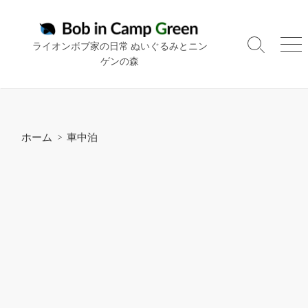
コ
ン
テ
ライオンボブ家の日常 ぬいぐるみとニン
検
メ
ン
ゲンの森
索
ニ
ツ
切
ュ
り
ー
へ
替
ス
え
キ
ホーム
>
車中泊
ッ
プ