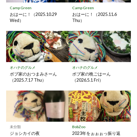
保
Camp Green
Camp Green
存
おはーに！（2025.10.29
おはーに！（2025.11.6
Wed）
Thu）
オハナのグルメ
オハナのグルメ
ボブ家のおつまみさーん
ボブ家の晩ごはーん
（2025.7.17 Thu）
（2026.5.1 Fri）
未分類
BobZoo
ジョシカイの夜
2023年をぉぉぉっ振り返