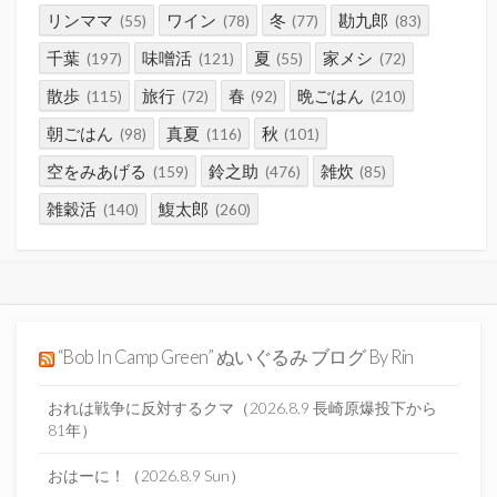
リンママ
ワイン
冬
勘九郎
(55)
(78)
(77)
(83)
千葉
味噌活
夏
家メシ
(197)
(121)
(55)
(72)
散歩
旅行
春
晩ごはん
(115)
(72)
(92)
(210)
朝ごはん
真夏
秋
(98)
(116)
(101)
空をみあげる
鈴之助
雑炊
(159)
(476)
(85)
雑穀活
鰒太郎
(140)
(260)
“Bob In Camp Green” ぬいぐるみ ブログ By Rin
おれは戦争に反対するクマ（2026.8.9 長崎原爆投下から
81年）
おはーに！（2026.8.9 Sun）