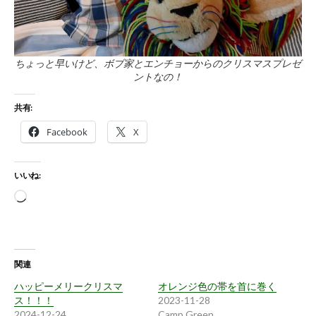
ちょっと早いけど、ボブ家とエンチョーからのクリスマスプレゼ
ントなの！
共有:
Facebook
X
いいね:
読
み
込
み
関連
中…
ハッピーメリークリスマ
オレンジ色の帯を首に巻く
ス！！！
2023-11-28
2024-12-24
Camp Green