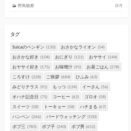
野鳥観察
(57)
タグ
Suicaのペンギン
おさかなライオン
(130)
(54)
おさかな好き
おにぎり
おヤサイ
(104)
(121)
(144)
おヤサイ好き
お味噌汁
お昼ごはん
(175)
(95)
(278)
ころすけ
ご挨拶
ひふみ
(228)
(684)
(63)
みどりテラス
もっつ
イーさん
(91)
(134)
(56)
オハナ記念日
コーヒー
ゴロオ
(75)
(62)
(58)
スイーツ
トーキョー
ハチまる
(58)
(58)
(67)
ハンペン
バードウォッチング
(266)
(100)
ボブ三
ボブ子
ボブ男
(783)
(240)
(652)