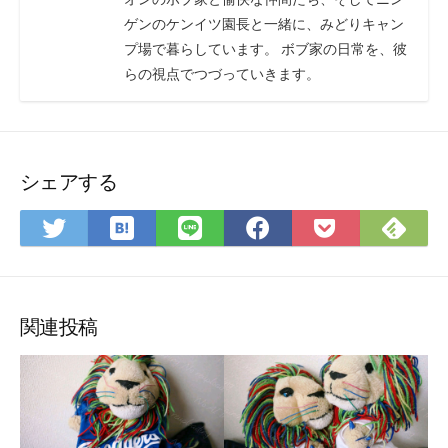
ゲンのケンイツ園長と一緒に、みどりキャン
プ場で暮らしています。 ボブ家の日常を、彼
らの視点でつづっていきます。
シェアする
は
Fee
Twitter
LINE
Facebook
Pocket
て
で
で
で
で
に
な
購
シ
シ
シ
保
ブ
読
ェ
ェ
ェ
存
ッ
ア
ア
ア
関連投稿
ク
マ
ー
ク
に