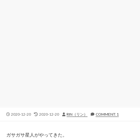
公
最
投
2020-12-20
2020-12-20
RIN（リン）
COMMENT: 1
開
終
稿
日
更
者
新
ガサガサ星人がやってきた。
日