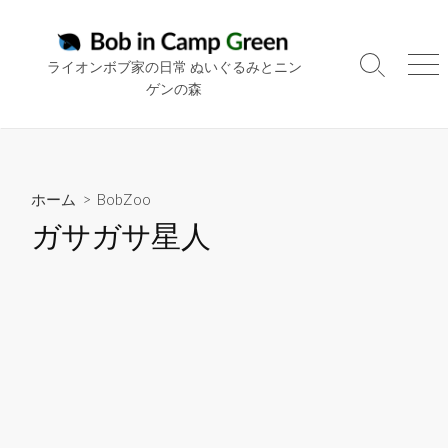
コ
ン
テ
ライオンボブ家の日常 ぬいぐるみとニン
検
メ
ン
ゲンの森
索
ニ
ツ
切
ュ
り
ー
へ
替
ス
え
キ
ホーム
>
BobZoo
ッ
ガサガサ星人
プ