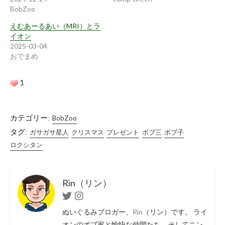
BobZoo
えむあーるあい（MRI）とラ
イオン
2025-03-04
おでまめ
1
カテゴリー:
BobZoo
タグ:
ガサガサ星人
クリスマス
プレゼント
ボブ三
ボブ子
ロクシタン
Rin（リン）
Twitter
Instagram
ぬいぐるみブロガー、Rin（リン）です。 ライ
オンのボブ家と愉快な仲間たち、そしてニン