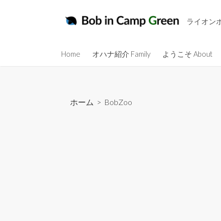
コ
ン
ライオン
テ
ン
Home
オハナ紹介 Family
ようこそ About
ツ
へ
ス
キ
ホーム
>
BobZoo
ッ
プ