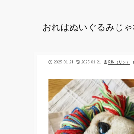
おれはぬいぐるみじゃ
公
最
投
2025-01-21
2025-01-21
RIN（リン）
開
終
稿
日
更
者
新
日