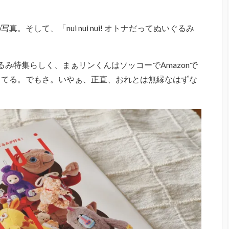
そして、「nui nui nui! オトナだってぬいぐるみ
ぐるみ特集らしく、まぁリンくんはソッコーでAmazonで
ってる。でもさ。いやぁ、正直、おれとは無縁なはずな