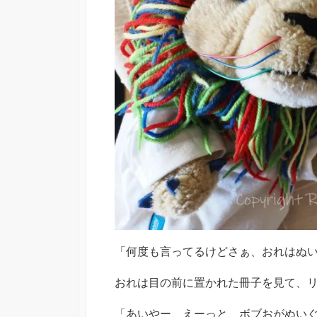
「何度も言ってるけどさぁ、おれはぬ
おれは目の前に置かれた冊子を見て、
「あいやー、えーっと、ボブおがぬい