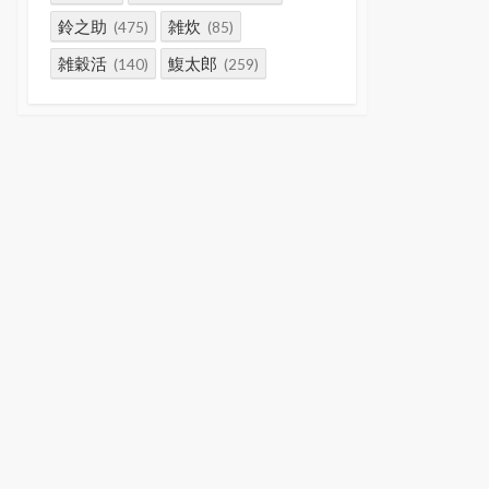
鈴之助
雑炊
(475)
(85)
雑穀活
鰒太郎
(140)
(259)