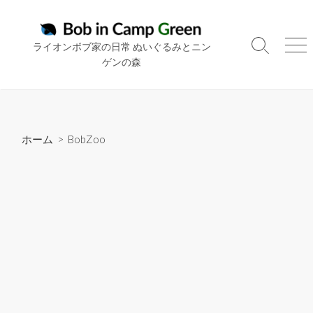
コ
ン
テ
ライオンボブ家の日常 ぬいぐるみとニン
検
メ
ン
ゲンの森
索
ニ
ツ
切
ュ
り
ー
へ
替
ス
え
キ
ホーム
>
BobZoo
ッ
プ