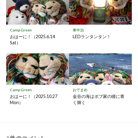
Camp Green
車中泊
おはーに！（2025.6.14
LEDランタンタン！
Sat）
Camp Green
おでまめ
おはーに！（2025.10.27
金谷の海はボブ家の瞳に青
Mon）
く輝く
1件のコメント