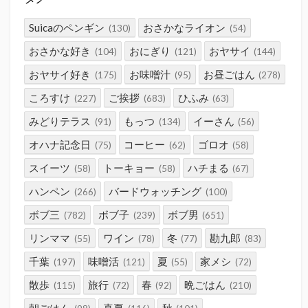
Suicaのペンギン
おさかなライオン
(130)
(54)
おさかな好き
おにぎり
おヤサイ
(104)
(121)
(144)
おヤサイ好き
お味噌汁
お昼ごはん
(175)
(95)
(278)
ころすけ
ご挨拶
ひふみ
(227)
(683)
(63)
みどりテラス
もっつ
イーさん
(91)
(134)
(56)
オハナ記念日
コーヒー
ゴロオ
(75)
(62)
(58)
スイーツ
トーキョー
ハチまる
(58)
(58)
(67)
ハンペン
バードウォッチング
(266)
(100)
ボブ三
ボブ子
ボブ男
(782)
(239)
(651)
リンママ
ワイン
冬
勘九郎
(55)
(78)
(77)
(83)
千葉
味噌活
夏
家メシ
(197)
(121)
(55)
(72)
散歩
旅行
春
晩ごはん
(115)
(72)
(92)
(210)
朝ごはん
真夏
秋