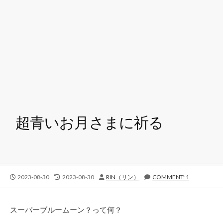
超青いお月さまに祈る
公
最
投
2023-08-30
2023-08-30
RIN（リン）
COMMENT: 1
開
終
稿
日
更
者
新
スーパーブルームーン？って何？
日