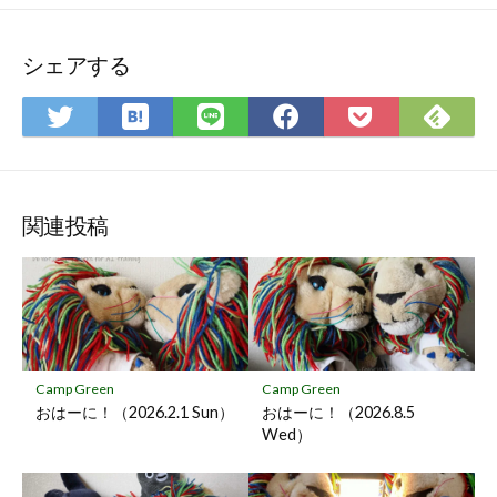
シェアする
は
Fee
Twitter
LINE
Facebook
Pocket
て
で
で
で
で
に
な
購
シ
シ
シ
保
ブ
読
ェ
ェ
ェ
存
ッ
ア
ア
ア
関連投稿
ク
マ
ー
ク
に
保
Camp Green
Camp Green
存
おはーに！（2026.2.1 Sun）
おはーに！（2026.8.5
Wed）