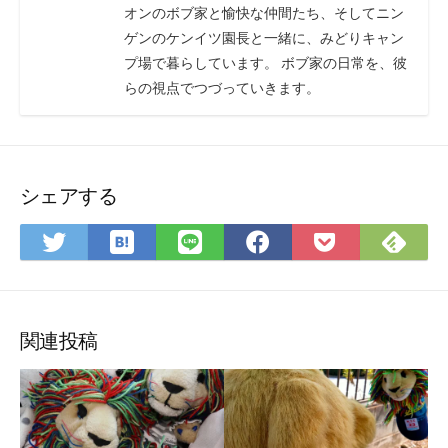
オンのボブ家と愉快な仲間たち、そしてニン
ゲンのケンイツ園長と一緒に、みどりキャン
プ場で暮らしています。 ボブ家の日常を、彼
らの視点でつづっていきます。
シェアする
は
Fee
Twitter
LINE
Facebook
Pocket
て
で
で
で
で
に
な
購
シ
シ
シ
保
ブ
読
ェ
ェ
ェ
存
ッ
ア
ア
ア
関連投稿
ク
マ
ー
ク