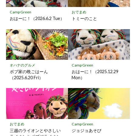
に
保
Camp Green
おでまめ
存
おはーに！（2026.6.2 Tue）
トミーのこと
オハナのグルメ
Camp Green
ボブ家の晩ごはーん
おはーに！（2025.12.29
（2025.6.20 Fri）
Mon）
おでまめ
Camp Green
三越のライオンとやさしい
ジョジョあそび