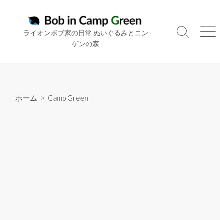
コ
ン
テ
ライオンボブ家の日常 ぬいぐるみとニン
検
メ
ン
ゲンの森
索
ニ
ツ
切
ュ
り
ー
へ
替
ス
え
キ
ホーム
>
Camp Green
ッ
プ