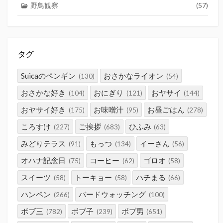
野鳥観察
(57)
タグ
Suicaのペンギン
おさかなライオン
(130)
(54)
おさかな好き
おにぎり
おヤサイ
(104)
(121)
(144)
おヤサイ好き
お味噌汁
お昼ごはん
(175)
(95)
(278)
ころすけ
ご挨拶
ひふみ
(227)
(683)
(63)
みどりテラス
もっつ
イーさん
(91)
(134)
(56)
オハナ記念日
コーヒー
ゴロオ
(75)
(62)
(58)
スイーツ
トーキョー
ハチまる
(58)
(58)
(66)
ハンペン
バードウォッチング
(266)
(100)
ボブ三
ボブ子
ボブ男
(782)
(239)
(651)