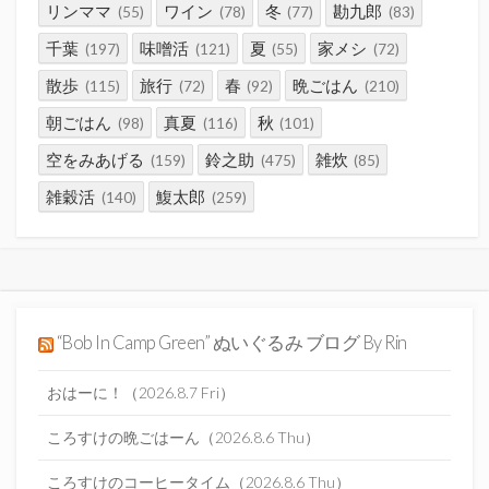
リンママ
ワイン
冬
勘九郎
(55)
(78)
(77)
(83)
千葉
味噌活
夏
家メシ
(197)
(121)
(55)
(72)
散歩
旅行
春
晩ごはん
(115)
(72)
(92)
(210)
朝ごはん
真夏
秋
(98)
(116)
(101)
空をみあげる
鈴之助
雑炊
(159)
(475)
(85)
雑穀活
鰒太郎
(140)
(259)
“Bob In Camp Green” ぬいぐるみ ブログ By Rin
おはーに！（2026.8.7 Fri）
ころすけの晩ごはーん（2026.8.6 Thu）
ころすけのコーヒータイム（2026.8.6 Thu）