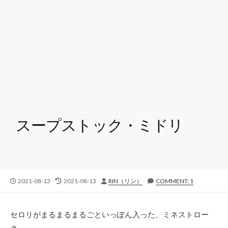
スープストック・ミドリ
公
最
投
2021-08-13
2021-08-13
RIN（リン）
COMMENT: 1
開
終
稿
日
更
者
新
セロリがまるまるまるごといっぽん入った、ミネストロー
日
ネ。