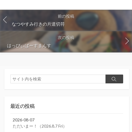
前の投稿
なつやすみ行きの片道切符
次の投稿
はっぴぃばーすまんす
検
検
索
索
最近の投稿
2026-08-07
ただいまー！（2026.8.7 Fri）