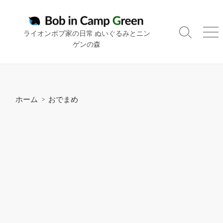
コ
ン
テ
ライオンボブ家の日常 ぬいぐるみとニン
検
メ
ン
ゲンの森
索
ニ
ツ
切
ュ
り
ー
へ
替
ス
え
キ
ホーム
>
おでまめ
ッ
プ