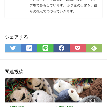
プ場で暮らしています。 ボブ家の日常を、彼
らの視点でつづっていきます。
シェアする
は
Fee
Twitter
LINE
Facebook
Pocket
て
で
で
で
で
に
な
購
シ
シ
シ
保
ブ
読
ェ
ェ
ェ
存
ッ
ア
ア
ア
関連投稿
ク
マ
ー
ク
に
保
Camp Green
Camp Green