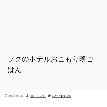
フクのホテルおこもり晩ご
はん
公
投
2025-01-23
RIN（リン）
COMMENTS: 0
開
稿
日
者