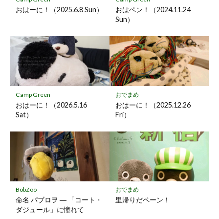
存
おはーに！（2025.6.8 Sun）
おはペン！（2024.11.24
Sun）
Camp Green
おでまめ
おはーに！（2026.5.16
おはーに！（2025.12.26
Sat）
Fri）
BobZoo
おでまめ
命名 パブロヲ ― 「コート・
里帰りだペーン！
ダジュール」に憧れて