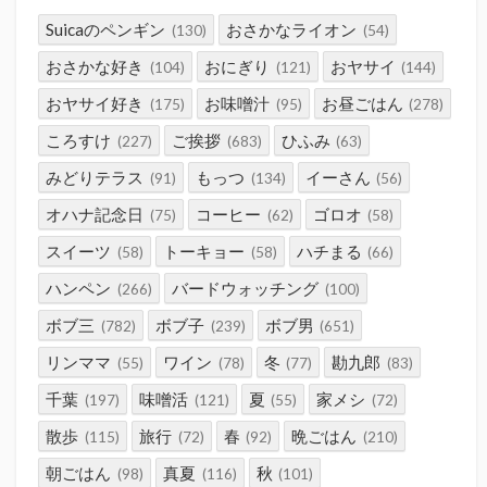
Suicaのペンギン
おさかなライオン
(130)
(54)
おさかな好き
おにぎり
おヤサイ
(104)
(121)
(144)
おヤサイ好き
お味噌汁
お昼ごはん
(175)
(95)
(278)
ころすけ
ご挨拶
ひふみ
(227)
(683)
(63)
みどりテラス
もっつ
イーさん
(91)
(134)
(56)
オハナ記念日
コーヒー
ゴロオ
(75)
(62)
(58)
スイーツ
トーキョー
ハチまる
(58)
(58)
(66)
ハンペン
バードウォッチング
(266)
(100)
ボブ三
ボブ子
ボブ男
(782)
(239)
(651)
リンママ
ワイン
冬
勘九郎
(55)
(78)
(77)
(83)
千葉
味噌活
夏
家メシ
(197)
(121)
(55)
(72)
散歩
旅行
春
晩ごはん
(115)
(72)
(92)
(210)
朝ごはん
真夏
秋
(98)
(116)
(101)