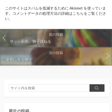
ト
このサイトはスパムを低減するために Akismet を使っていま
す
す。
コメントデータの処理方法の詳細はこちらをご覧くださ
る
い
。
前の投稿
サッシ刷新、獅子跳ねる
次の投稿
金色に光る獅子
検
検
索
索
最近の投稿