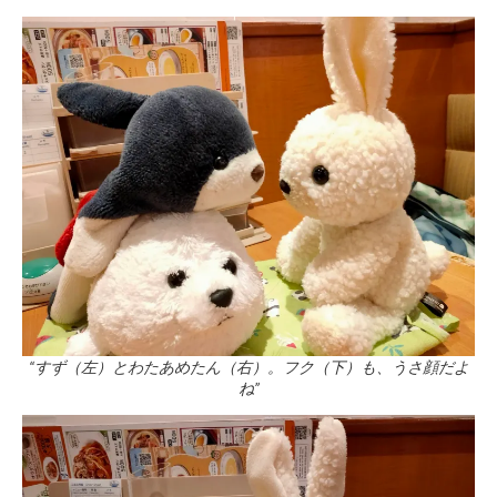
“すず（左）とわたあめたん（右）。フク（下）も、うさ顔だよ
ね”