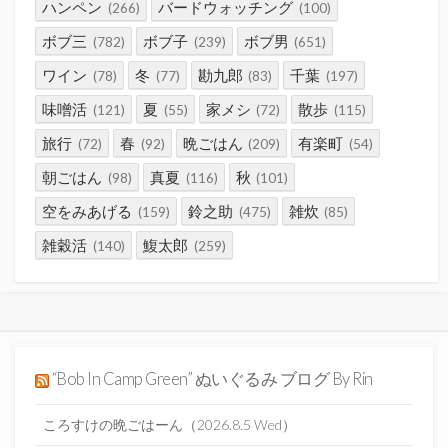
ハンペン
バードウォッチング
(266)
(100)
ボブ三
ボブ子
ボブ男
(782)
(239)
(651)
ワイン
冬
勘九郎
千葉
(78)
(77)
(83)
(197)
味噌活
夏
家メシ
散歩
(121)
(55)
(72)
(115)
旅行
春
晩ごはん
有楽町
(72)
(92)
(209)
(54)
朝ごはん
真夏
秋
(98)
(116)
(101)
空をみあげる
鈴之助
雑炊
(159)
(475)
(85)
雑穀活
鰒太郎
(140)
(259)
“Bob In Camp Green” ぬいぐるみ ブログ By Rin
ころすけの晩ごはーん（2026.8.5 Wed）