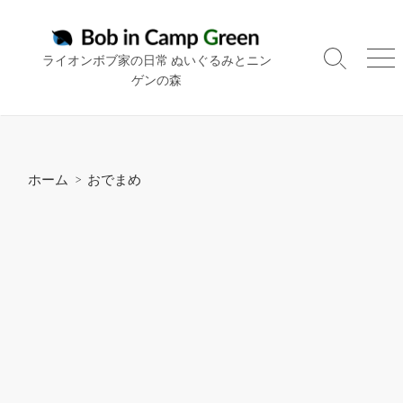
コ
ン
テ
ライオンボブ家の日常 ぬいぐるみとニン
検
メ
ン
ゲンの森
索
ニ
ツ
切
ュ
り
ー
へ
替
ス
え
キ
ホーム
>
おでまめ
ッ
プ