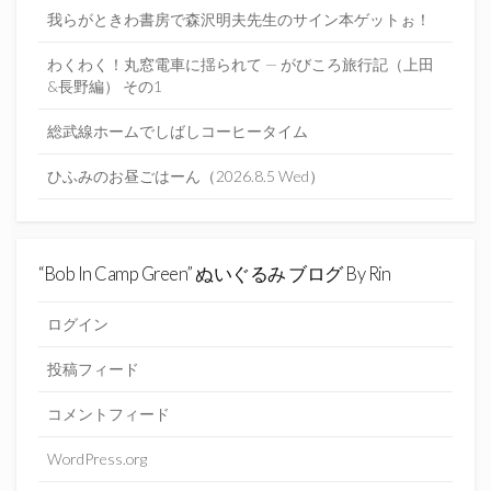
我らがときわ書房で森沢明夫先生のサイン本ゲットぉ！
わくわく！丸窓電車に揺られて — がびころ旅行記（上田
&長野編） その1
総武線ホームでしばしコーヒータイム
ひふみのお昼ごはーん（2026.8.5 Wed）
“Bob In Camp Green” ぬいぐるみ ブログ By Rin
ログイン
投稿フィード
コメントフィード
WordPress.org