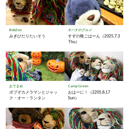
マ
ー
ク
に
保
BobZoo
オハナのグルメ
存
みぎひだりたいそう
すずの晩ごはーん（2025.7.3
Thu）
おでまめ
Camp Green
ボブぞカメラマンとジャッ
おはーに！（2205.8.17
ク・オー・ランタン
Sun）