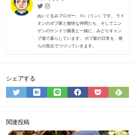
Twitter
Instagram
ぬいぐるみブロガー、Rin（リン）です。 ライ
オンのボブ家と愉快な仲間たち、そしてニン
ゲンのケンイツ園長と一緒に、みどりキャン
プ場で暮らしています。 ボブ家の日常を、彼
らの視点でつづっていきます。
シェアする
は
Fee
Twitter
LINE
Facebook
Pocket
て
で
で
で
で
に
な
購
シ
シ
シ
保
ブ
読
ェ
ェ
ェ
存
ッ
ア
ア
ア
関連投稿
ク