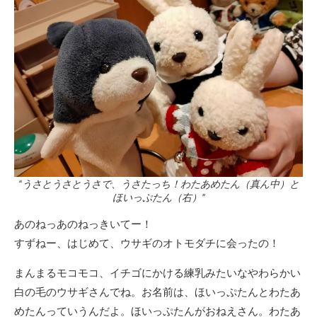
“うさとうさとうさで、うさたっち！わたあめたん（真ん中）と
ほいっぷたん（右）”
あのねっあのねっきいてー！
すずねー、はじめて、ウサギのオトモダチに会ったの！
まんまるモコモコ、イチゴにかける練乳みたいなやわらかい
白の毛のウサギさんでね。お名前は、ほいっぷたんとわたあ
めたんっていうんだよ。ほいっぷたんがおねえさん。わたあ