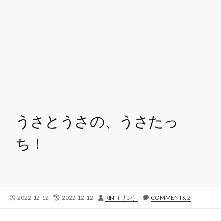
うさとうさの、うさたっ
ち！
公
最
投
2022-12-12
2022-12-12
RIN（リン）
COMMENTS: 2
開
終
稿
日
更
者