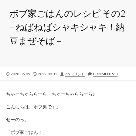
ボブ家ごはんのレシピ その2
– ねばねばシャキシャキ！納
豆まぜそば –
公
最
投
2020-06-09
2022-08-12
RIN（リン）
COMMENTS: 0
開
終
稿
日
更
者
新
ちゃーちゃららーら、ちゃーちゃららーら♪
日
こんにちは。ボブ男です。
せーのっ。
「ボブ家ごはん！」