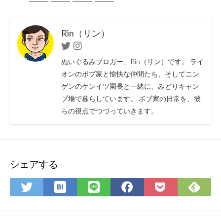
Rin（リン）
Twitter
Instagram
ぬいぐるみブロガー、Rin（リン）です。 ライ
オンのボブ家と愉快な仲間たち、そしてニン
ゲンのケンイツ園長と一緒に、みどりキャン
プ場で暮らしています。 ボブ家の日常を、彼
らの視点でつづっていきます。
シェアする
は
Fee
Twitter
LINE
Facebook
Pocket
て
で
で
で
で
に
な
購
シ
シ
シ
保