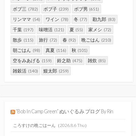
ボブ三
ボブ子
ボブ男
(782)
(239)
(651)
リンママ
ワイン
冬
勘九郎
(54)
(78)
(77)
(83)
千葉
味噌活
夏
家メシ
(197)
(121)
(55)
(72)
散歩
旅行
春
晩ごはん
(115)
(72)
(92)
(210)
朝ごはん
真夏
秋
(98)
(116)
(101)
空をみあげる
鈴之助
雑炊
(159)
(475)
(85)
雑穀活
鰒太郎
(140)
(259)
“Bob In Camp Green” ぬいぐるみ ブログ By Rin
ころすけの晩ごはーん（2026.8.6 Thu）