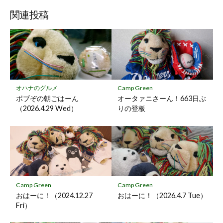
ブ
読
ェ
ェ
ェ
存
ッ
ア
ア
ア
関連投稿
ク
マ
ー
ク
に
保
オハナのグルメ
Camp Green
存
ボブぞの朝ごはーん
オータァニさーん！663日ぶ
（2026.4.29 Wed）
りの登板
Camp Green
Camp Green
おはーに！（2024.12.27
おはーに！（2026.4.7 Tue）
Fri）