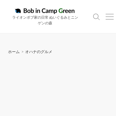
コ
ン
テ
ライオンボブ家の日常 ぬいぐるみとニン
検
メ
ン
ゲンの森
索
ニ
ツ
切
ュ
り
ー
へ
替
ス
え
キ
ホーム
>
オハナのグルメ
ッ
プ