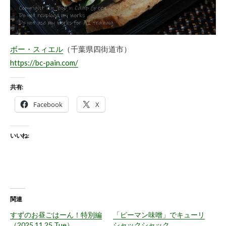
ボー・スィエル
（千葉県四街道市）
https://bc-pain.com/
共有:
Facebook
X
いいね:
関連
すずのお昼ごはーん！特別編
「ピーマン味噌」でキューリ
（2025.11.25 Tue）
シャックシャック