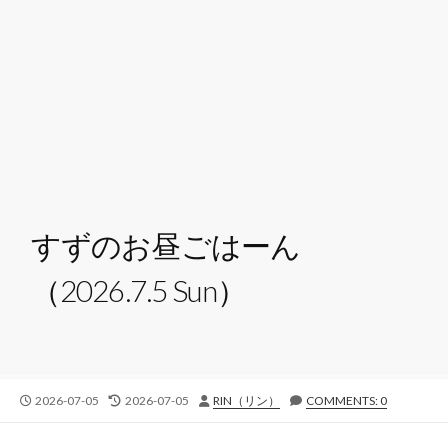
すずのお昼ごはーん
（2026.7.5 Sun）
公
最
投
2026-07-05
2026-07-05
RIN（リン）
COMMENTS: 0
開
終
稿
日
更
者