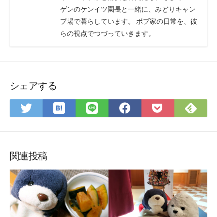
ゲンのケンイツ園長と一緒に、みどりキャン
プ場で暮らしています。 ボブ家の日常を、彼
らの視点でつづっていきます。
シェアする
は
Fee
Twitter
LINE
Facebook
Pocket
て
で
で
で
で
に
な
購
シ
シ
シ
保
ブ
読
ェ
ェ
ェ
存
ッ
ア
ア
ア
関連投稿
ク
マ
ー
ク
に