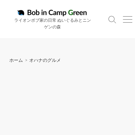
コ
ン
テ
ライオンボブ家の日常 ぬいぐるみとニン
検
メ
ン
ゲンの森
索
ニ
ツ
切
ュ
り
ー
へ
替
ス
え
キ
ホーム
>
オハナのグルメ
ッ
プ