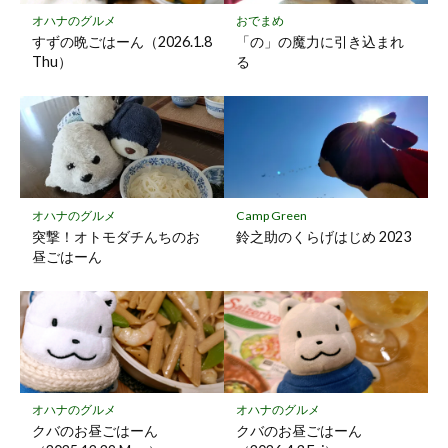
保
オハナのグルメ
おでまめ
存
すずの晩ごはーん（2026.1.8
「の」の魔力に引き込まれ
Thu）
る
オハナのグルメ
Camp Green
突撃！オトモダチんちのお
鈴之助のくらげはじめ 2023
昼ごはーん
オハナのグルメ
オハナのグルメ
クバのお昼ごはーん
クバのお昼ごはーん