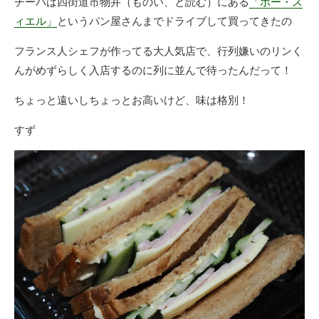
チーバは四街道市物井（ものい、と読む）にある
「ボー・ス
ィエル」
というパン屋さんまでドライブして買ってきたの
フランス人シェフが作ってる大人気店で、行列嫌いのリンく
んがめずらしく入店するのに列に並んで待ったんだって！
ちょっと遠いしちょっとお高いけど、味は格別！
すず