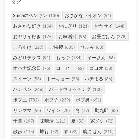
タグ
Suicaのペンギン
おさかなライオン
(130)
(54)
おさかな好き
おにぎり
おヤサイ
(104)
(121)
(144)
おヤサイ好き
お味噌汁
お昼ごはん
(175)
(95)
(278)
ころすけ
ご挨拶
ひふみ
(227)
(683)
(63)
みどりテラス
もっつ
イーさん
(91)
(134)
(56)
オハナ記念日
コーヒー
ゴロオ
(75)
(62)
(58)
スイーツ
トーキョー
ハチまる
(58)
(58)
(66)
ハンペン
バードウォッチング
(266)
(100)
ボブ三
ボブ子
ボブ男
(782)
(239)
(651)
リンママ
ワイン
冬
勘九郎
(55)
(78)
(77)
(83)
千葉
味噌活
夏
家メシ
(197)
(121)
(55)
(72)
散歩
旅行
春
晩ごはん
(115)
(72)
(92)
(210)