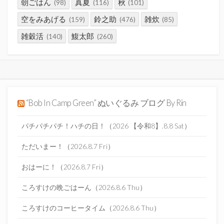
朝ごはん
真夏
秋
(98)
(116)
(101)
空をみあげる
鈴之助
雑炊
(159)
(476)
(85)
雑穀活
鰒太郎
(140)
(260)
“Bob In Camp Green” ぬいぐるみ ブログ By Rin
パチパチパチ！ハチの日！（2026 【令和8】.8.8 Sat）
ただいまー！（2026.8.7 Fri）
おはーに！（2026.8.7 Fri）
ころすけの晩ごはーん（2026.8.6 Thu）
ころすけのコーヒータイム（2026.8.6 Thu）