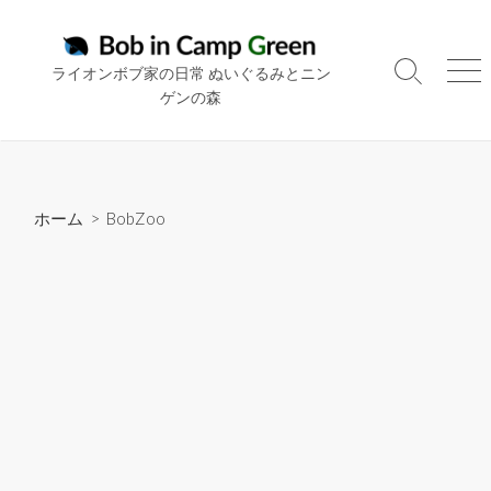
コ
ン
テ
ライオンボブ家の日常 ぬいぐるみとニン
検
メ
ン
ゲンの森
索
ニ
ツ
切
ュ
り
ー
へ
替
ス
え
キ
ホーム
>
BobZoo
ッ
プ