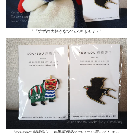
“「すずの大好きなツバメさぁん！」”
“sou-souの刺繍飾り、お手頃価格でついつい買ってしまっ