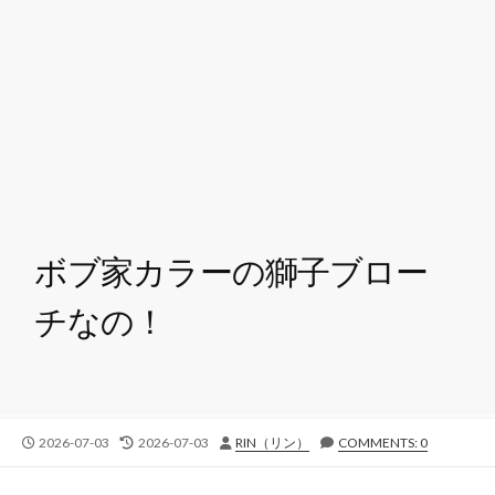
ボブ家カラーの獅子ブロー
チなの！
公
最
投
2026-07-03
2026-07-03
RIN（リン）
COMMENTS: 0
開
終
稿
日
更
者