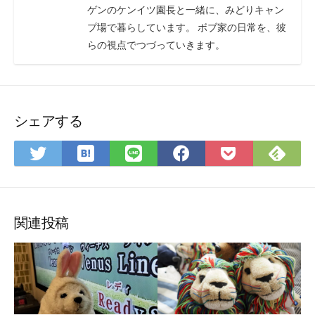
ゲンのケンイツ園長と一緒に、みどりキャン
プ場で暮らしています。 ボブ家の日常を、彼
らの視点でつづっていきます。
シェアする
は
Fee
Twitter
LINE
Facebook
Pocket
て
で
で
で
で
に
な
購
シ
シ
シ
保
ブ
読
ェ
ェ
ェ
存
ッ
ア
ア
ア
関連投稿
ク
マ
ー
ク
に