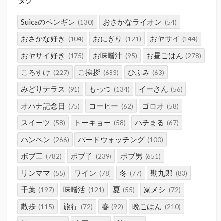
タグ
Suicaのペンギン
おさかなライオン
(130)
(54)
おさかな好き
おにぎり
おヤサイ
(104)
(121)
(144)
おヤサイ好き
お味噌汁
お昼ごはん
(175)
(95)
(278)
ころすけ
ご挨拶
ひふみ
(227)
(683)
(63)
みどりテラス
もっつ
イーさん
(91)
(134)
(56)
オハナ記念日
コーヒー
ゴロオ
(75)
(62)
(58)
スイーツ
トーキョー
ハチまる
(58)
(58)
(67)
ハンペン
バードウォッチング
(266)
(100)
ボブ三
ボブ子
ボブ男
(782)
(239)
(651)
リンママ
ワイン
冬
勘九郎
(55)
(78)
(77)
(83)
千葉
味噌活
夏
家メシ
(197)
(121)
(55)
(72)
散歩
旅行
春
晩ごはん
(115)
(72)
(92)
(210)