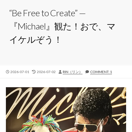
“Be Free to Create” —
『Michael』観た！おで、マ
イケルぞう！
公
最
投
2026-07-01
2026-07-02
RIN（リン）
COMMENT: 1
開
終
稿
日
更
者
新
日