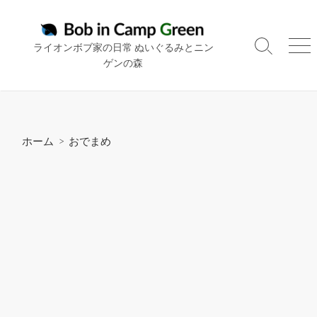
コ
ン
テ
ライオンボブ家の日常 ぬいぐるみとニン
検
メ
ン
ゲンの森
索
ニ
ツ
切
ュ
り
ー
へ
替
ス
え
キ
ホーム
>
おでまめ
ッ
プ