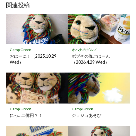
ッ
ア
ア
ア
関連投稿
ク
マ
ー
ク
に
保
Camp Green
オハナのグルメ
存
おはーに！（2025.10.29
ボブぞの晩ごはーん
Wed）
（2026.4.29 Wed）
Camp Green
Camp Green
にっ…二億円？！
ジョジョあそび