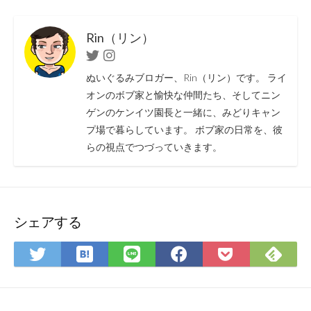
Rin（リン）
Twitter
Instagram
ぬいぐるみブロガー、Rin（リン）です。 ライ
オンのボブ家と愉快な仲間たち、そしてニン
ゲンのケンイツ園長と一緒に、みどりキャン
プ場で暮らしています。 ボブ家の日常を、彼
らの視点でつづっていきます。
シェアする
は
Fee
Twitter
LINE
Facebook
Pocket
て
で
で
で
で
に
な
購
シ
シ
シ
保
ブ
読
ェ
ェ
ェ
存