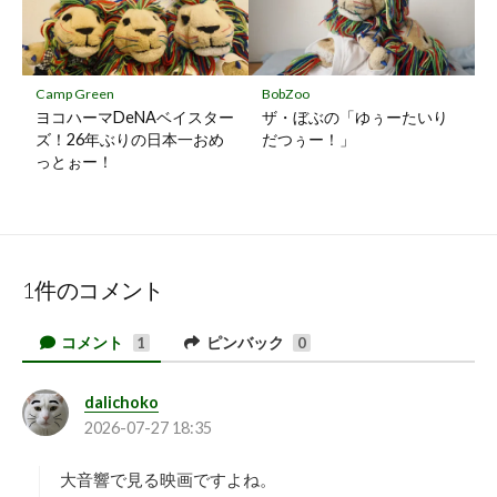
Camp Green
BobZoo
ヨコハーマDeNAベイスター
ザ・ぼぶの「ゆぅーたいり
ズ！26年ぶりの日本一おめ
だつぅー！」
っとぉー！
1件のコメント
コメント
ピンバック
1
0
dalichoko
よ
2026-07-27 18:35
り
:
大音響で見る映画ですよね。