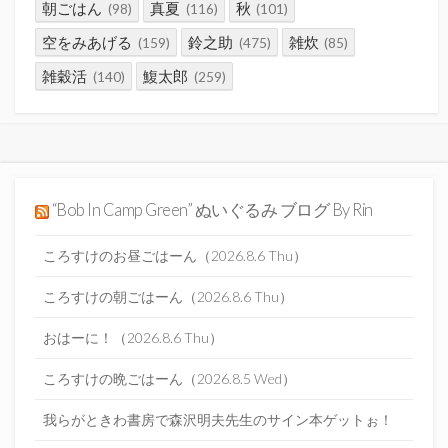
朝ごはん
真夏
秋
(98)
(116)
(101)
空をみあげる
鈴之助
雑炊
(159)
(475)
(85)
雑穀活
鰒太郎
(140)
(259)
“Bob In Camp Green” ぬいぐるみ ブログ By Rin
ころすけのお昼ごはーん（2026.8.6 Thu）
ころすけの朝ごはーん（2026.8.6 Thu）
おはーに！（2026.8.6 Thu）
ころすけの晩ごはーん（2026.8.5 Wed）
我らがときわ書房で森沢明夫先生のサイン本ゲットぉ！