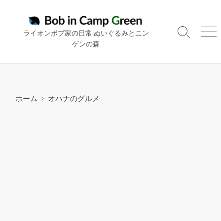
コ
ン
テ
ライオンボブ家の日常 ぬいぐるみとニン
検
メ
ン
ゲンの森
索
ニ
ツ
切
ュ
り
ー
へ
替
ス
え
キ
ホーム
>
オハナのグルメ
ッ
プ