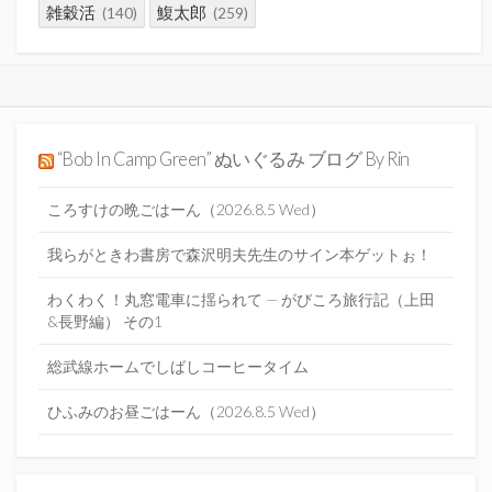
雑穀活
鰒太郎
(140)
(259)
“Bob In Camp Green” ぬいぐるみ ブログ By Rin
ころすけの晩ごはーん（2026.8.5 Wed）
我らがときわ書房で森沢明夫先生のサイン本ゲットぉ！
わくわく！丸窓電車に揺られて — がびころ旅行記（上田
&長野編） その1
総武線ホームでしばしコーヒータイム
ひふみのお昼ごはーん（2026.8.5 Wed）