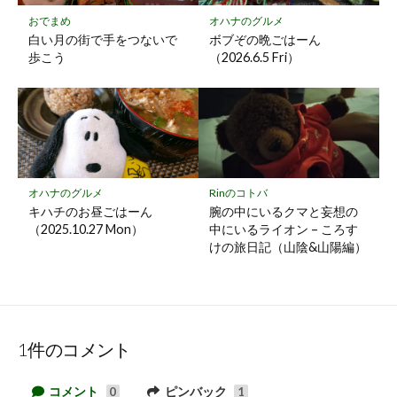
おでまめ
オハナのグルメ
白い月の街で手をつないで
ボブぞの晩ごはーん
歩こう
（2026.6.5 Fri）
オハナのグルメ
Rinのコトバ
キハチのお昼ごはーん
腕の中にいるクマと妄想の
（2025.10.27 Mon）
中にいるライオン – ころす
けの旅日記（山陰&山陽編）
1件のコメント
コメント
ピンバック
0
1