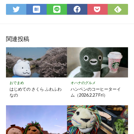
は
Fee
Twitter
LINE
Facebook
Pocket
て
で
で
で
で
に
な
購
シ
シ
シ
保
ブ
読
ェ
ェ
ェ
存
ッ
ア
ア
ア
関連投稿
ク
マ
ー
ク
に
保
おでまめ
オハナのグルメ
存
はじめての さくら ふわふわ
ハンペンのコーヒーターイ
なの
ム（2026.2.27 Fri）