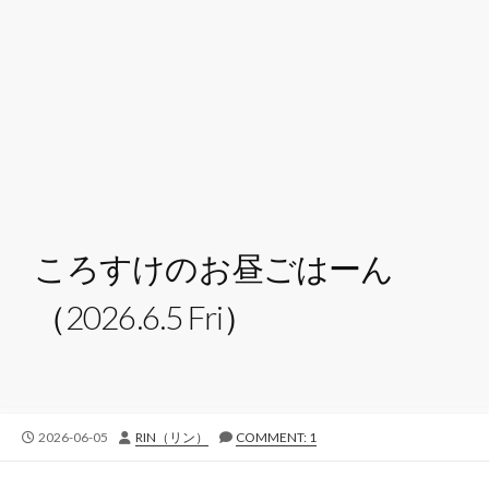
ころすけのお昼ごはーん
（2026.6.5 Fri）
公
投
2026-06-05
RIN（リン）
COMMENT: 1
開
稿
日
者