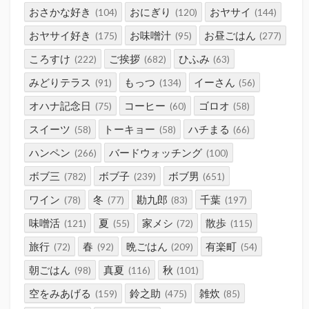
おさかな好き
おにぎり
おヤサイ
(104)
(120)
(144)
おヤサイ好き
お味噌汁
お昼ごはん
(175)
(95)
(277)
ころすけ
ご挨拶
ひふみ
(222)
(682)
(63)
みどりテラス
もっつ
イーさん
(91)
(134)
(56)
オハナ記念日
コーヒー
ゴロオ
(75)
(60)
(58)
スイーツ
トーキョー
ハチまる
(58)
(58)
(66)
ハンペン
バードウォッチング
(266)
(100)
ボブ三
ボブ子
ボブ男
(782)
(239)
(651)
ワイン
冬
勘九郎
千葉
(78)
(77)
(83)
(197)
味噌活
夏
家メシ
散歩
(121)
(55)
(72)
(115)
旅行
春
晩ごはん
有楽町
(72)
(92)
(209)
(54)
朝ごはん
真夏
秋
(98)
(116)
(101)
空をみあげる
鈴之助
雑炊
(159)
(475)
(85)