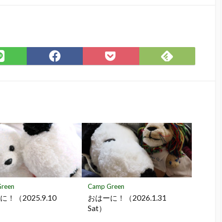
Feedly
LINE
Facebook
Pocket
で
で
で
に
購
シ
シ
保
読
ェ
ェ
存
ア
ア
reen
Camp Green
！（2025.9.10
おはーに！（2026.1.31
）
Sat）