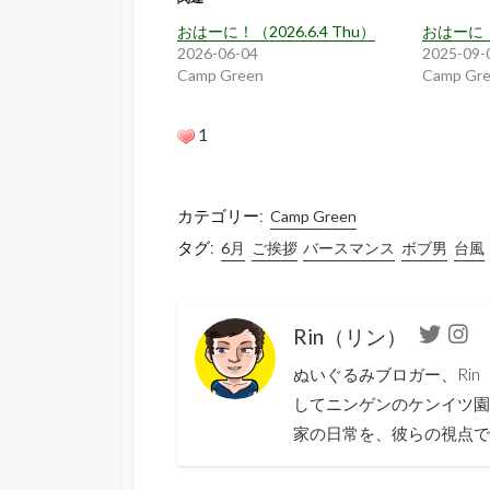
おはーに！（2026.6.4 Thu）
おはーに！（
2026-06-04
2025-09-
Camp Green
Camp Gr
1
カテゴリー:
Camp Green
タグ:
6月
ご挨拶
バースマンス
ボブ男
台風
Rin（リン）
Twitter
Ins
ぬいぐるみブロガー、Ri
してニンゲンのケンイツ園
家の日常を、彼らの視点で