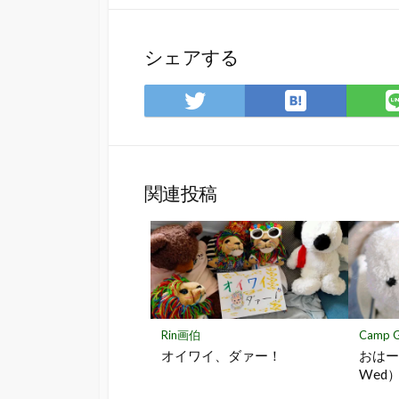
シェアする
は
Twitter
て
で
な
シ
ブ
ェ
ッ
ア
関連投稿
ク
マ
ー
ク
に
保
存
Rin画伯
Camp G
オイワイ、ダァー！
おはーに
Wed