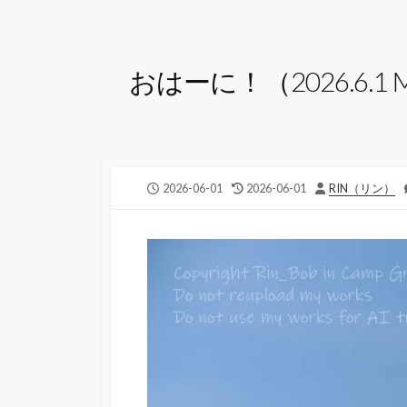
おはーに！（2026.6.1 
公
最
投
2026-06-01
2026-06-01
RIN（リン）
開
終
稿
日
更
者
新
日