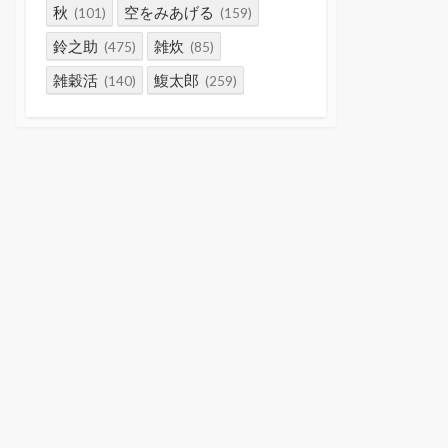
秋
空をみあげる
(101)
(159)
鈴之助
雑炊
(475)
(85)
雑穀活
鰒太郎
(140)
(259)