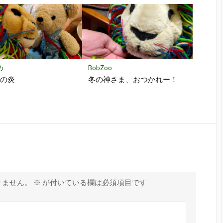
め
BobZoo
ロの炎
冬の神さま、おつかれー！
りません。
※
が付いている欄は必須項目です