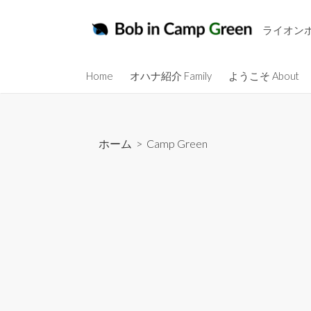
コ
ン
ライオン
テ
ン
Home
オハナ紹介 Family
ようこそ About
ツ
へ
ス
キ
ホーム
>
Camp Green
ッ
プ