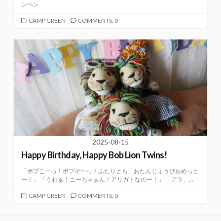
ンペン
カ
CAMP GREEN
COMMENTS: 0
テ
ゴ
リ
ー
2025-08-15
Happy Birthday, Happy Bob Lion Twins!
「ボブこーっ！ボブぞーっ！ふたりとも、おたんじょうびおめっと
ー！」 「うわぁ！ニーちゃぁん！アリガトなのー！」 「アラ、...
カ
CAMP GREEN
COMMENTS: 0
テ
ゴ