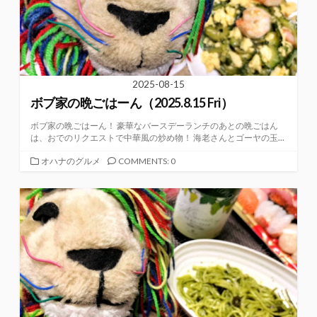
2025-08-15
ボブ家の晩ごはーん（2025.8.15 Fri）
ボブ家の晩ごはーん！ 豪華なバースデーランチのあとの晩ごはん
は、おでのリクエストで中華風の炒め物！ 海老さんとゴーヤの玉...
カ
オハナのグルメ
COMMENTS: 0
テ
ゴ
リ
ー