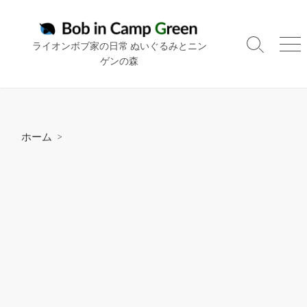
コ
ン
テ
ライオンボブ家の日常 ぬいぐるみとニン
検
メ
ン
ゲンの森
索
ニ
ツ
切
ュ
り
ー
へ
替
ス
え
キ
ホーム
>
ッ
プ