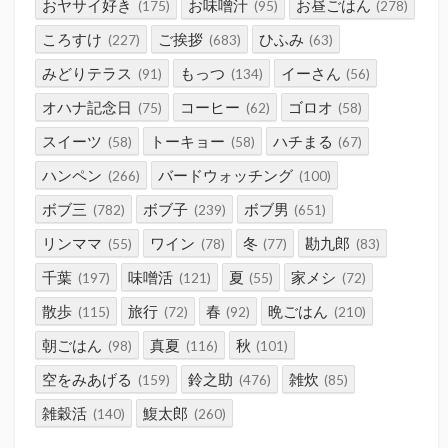
おヤサイ好き
お味噌汁
お昼ごはん
(175)
(95)
(278)
ころすけ
ご挨拶
ひふみ
(227)
(683)
(63)
みどりテラス
もっつ
イーさん
(91)
(134)
(56)
オハナ記念日
コーヒー
ゴロオ
(75)
(62)
(58)
スイーツ
トーキョー
ハチまる
(58)
(58)
(67)
ハンペン
バードウォッチング
(266)
(100)
ボブ三
ボブ子
ボブ男
(782)
(239)
(651)
リンママ
ワイン
冬
勘九郎
(55)
(78)
(77)
(83)
千葉
味噌活
夏
家メシ
(197)
(121)
(55)
(72)
散歩
旅行
春
晩ごはん
(115)
(72)
(92)
(210)
朝ごはん
真夏
秋
(98)
(116)
(101)
空をみあげる
鈴之助
雑炊
(159)
(476)
(85)
雑穀活
鰒太郎
(140)
(260)