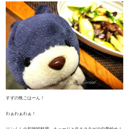
すずの晩ごはーん！
わぁわぁわぁ！
リンくんの初挑戦料理、キューリと生キクラゲの中華炒め！