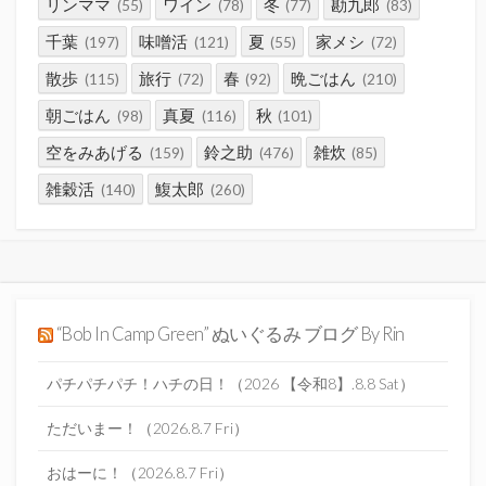
リンママ
ワイン
冬
勘九郎
(55)
(78)
(77)
(83)
千葉
味噌活
夏
家メシ
(197)
(121)
(55)
(72)
散歩
旅行
春
晩ごはん
(115)
(72)
(92)
(210)
朝ごはん
真夏
秋
(98)
(116)
(101)
空をみあげる
鈴之助
雑炊
(159)
(476)
(85)
雑穀活
鰒太郎
(140)
(260)
“Bob In Camp Green” ぬいぐるみ ブログ By Rin
パチパチパチ！ハチの日！（2026 【令和8】.8.8 Sat）
ただいまー！（2026.8.7 Fri）
おはーに！（2026.8.7 Fri）