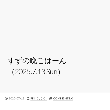
すずの晩ごはーん
（2025.7.13 Sun）
公
投
2025-07-13
RIN（リン）
COMMENTS: 0
開
稿
日
者