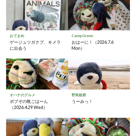
マ
ー
ク
に
保
おでまめ
Camp Green
存
ゲージュツガクブ、キメラ
おはーに！（2026.7.6
に出会う
Mon）
オハナのグルメ
野鳥観察
ボブぞの晩ごはーん
うーみっ！
（2026.4.29 Wed）