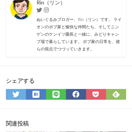
Rin（リン）
Twitter
Instagram
ぬいぐるみブロガー、Rin（リン）です。 ライ
オンのボブ家と愉快な仲間たち、そしてニン
ゲンのケンイツ園長と一緒に、みどりキャン
プ場で暮らしています。 ボブ家の日常を、彼
らの視点でつづっていきます。
シェアする
は
Fee
Twitter
LINE
Facebook
Pocket
て
で
で
で
で
に
な
購
シ
シ
シ
保
ブ
読
ェ
ェ
ェ
存
ッ
ア
ア
ア
関連投稿
ク