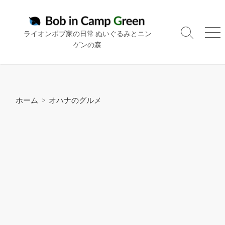
コ
ン
テ
ライオンボブ家の日常 ぬいぐるみとニン
検
メ
ン
ゲンの森
索
ニ
ツ
切
ュ
り
ー
へ
替
ス
え
キ
ホーム
>
オハナのグルメ
ッ
プ