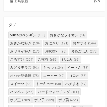
野鳥観察
(57)
タグ
Suicaのペンギン
おさかなライオン
(130)
(54)
おさかな好き
おにぎり
おヤサイ
(104)
(121)
(144)
おヤサイ好き
お味噌汁
お昼ごはん
(175)
(95)
(278)
ころすけ
ご挨拶
ひふみ
(227)
(683)
(63)
みどりテラス
もっつ
イーさん
(91)
(134)
(56)
オハナ記念日
コーヒー
ゴロオ
(75)
(62)
(58)
スイーツ
トーキョー
ハチまる
(58)
(58)
(67)
ハンペン
バードウォッチング
(266)
(100)
ボブ三
ボブ子
ボブ男
(782)
(239)
(651)