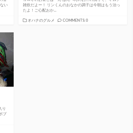
てない
雑炊だよー！ リンくんのおなかの調子は今朝はもう治っ
たよ！ご心配おか...
カ
オハナのグルメ
COMMENTS: 0
テ
ゴ
リ
ー
入り
ボブ