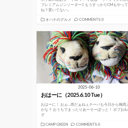
プレミアムジンソーダー もうすっかりCMもやっ
ね？置いてない...
カ
オハナのグルメ
COMMENTS: 0
テ
ゴ
リ
ー
2025-06-10
おはーに（2025.6.10 Tue）
おはーに！ おぉ…雨だぁねぇチーバも今日から梅雨
かな？ おうちでまったりあーそーぼっと！ ボブお&
ぞ
カ
CAMP GREEN
COMMENTS: 0