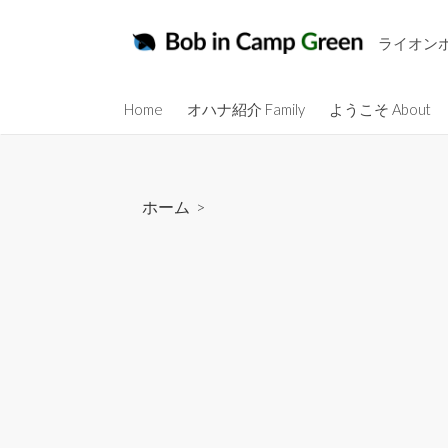
コ
ン
ライオン
テ
ン
Home
オハナ紹介 Family
ようこそ About
ツ
へ
ス
キ
ホーム
>
ッ
プ