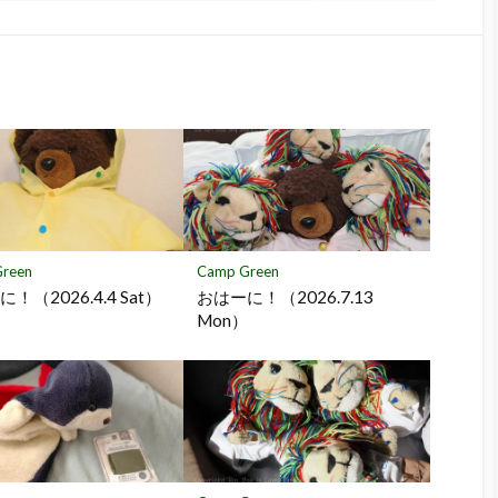
で
で
で
に
購
シ
シ
保
読
ェ
ェ
存
ア
ア
reen
Camp Green
！（2026.4.4 Sat）
おはーに！（2026.7.13
Mon）