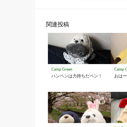
て
で
な
シ
ブ
ェ
ッ
ア
関連投稿
ク
マ
ー
ク
に
保
存
Camp Green
Camp G
ハンペンは力持ちだペン！
おはーに