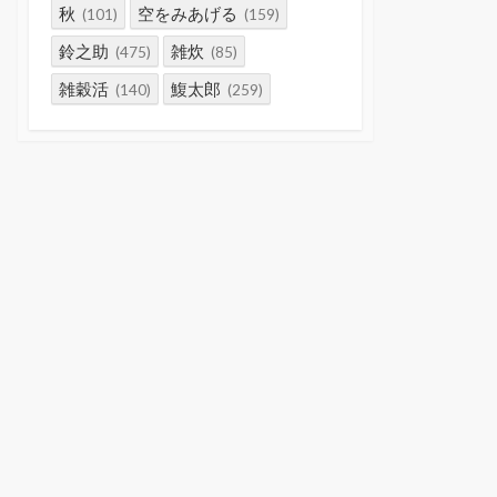
秋
空をみあげる
(101)
(159)
鈴之助
雑炊
(475)
(85)
雑穀活
鰒太郎
(140)
(259)