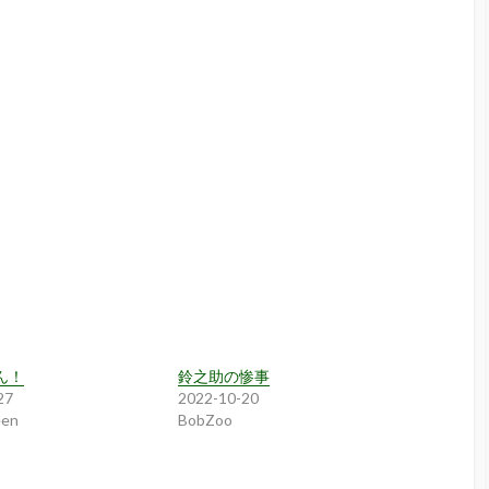
ん！
鈴之助の惨事
27
2022-10-20
een
BobZoo