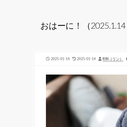
おはーに！（2025.1.14 
公
最
投
2025-01-14
2025-01-14
RIN（リン）
開
終
稿
日
更
者
新
日