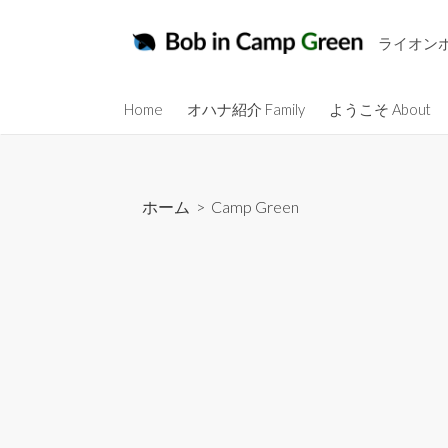
コ
ン
ライオン
テ
ン
Home
オハナ紹介 Family
ようこそ About
ツ
へ
ス
キ
ホーム
>
Camp Green
ッ
プ