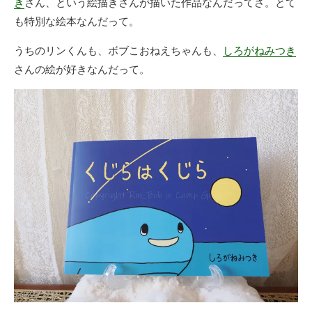
き
さん、という絵描きさんが描いた作品なんだってさ。とて
も特別な絵本なんだって。
うちのリンくんも、ボブこおねえちゃんも、
しろがねみつき
さんの絵が好きなんだって。