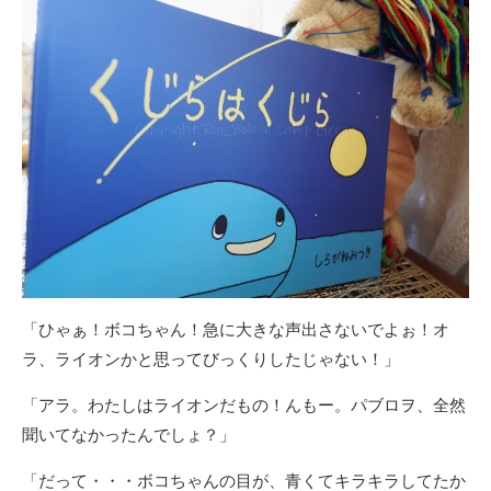
「ひゃぁ！ボコちゃん！急に大きな声出さないでよぉ！オ
ラ、ライオンかと思ってびっくりしたじゃない！」
「アラ。わたしはライオンだもの！んもー。パブロヲ、全然
聞いてなかったんでしょ？」
「だって・・・ボコちゃんの目が、青くてキラキラしてたか