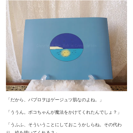
「だから、パブロヲはゲージュツ肌なのよね。」
「ううん。ボコちゃんが魔法をかけてくれたんでしょ？」
「うふふ、そういうことにしておこうかしらね。その代わ
り、絵を描いてくれる？」