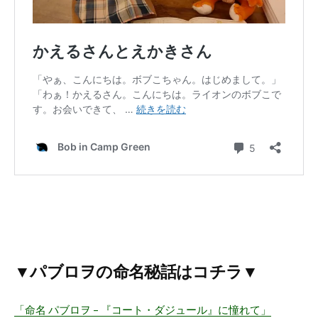
▼パブロヲの命名秘話はコチラ▼
「命名 パブロヲ – 『コート・ダジュール』に憧れて」