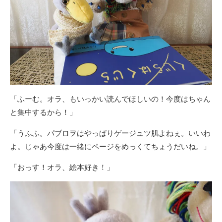
「ふーむ。オラ、もいっかい読んでほしいの！今度はちゃん
と集中するから！」
「うふふ。パブロヲはやっぱりゲージュツ肌よねぇ。いいわ
よ。じゃあ今度は一緒にページをめっくてちょうだいね。」
「おっす！オラ、絵本好き！」