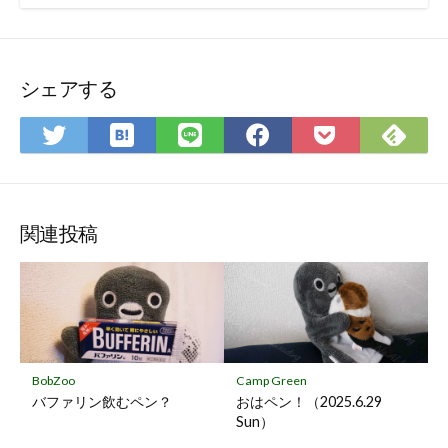
シェアする
は
Fee
Twitter
LINE
Facebook
Pocket
て
で
で
で
で
に
な
購
シ
シ
シ
保
ブ
読
ェ
ェ
ェ
存
ッ
ア
ア
ア
関連投稿
ク
マ
ー
ク
に
保
BobZoo
Camp Green
存
バファリン飲むペン？
おはペン！（2025.6.29
Sun）