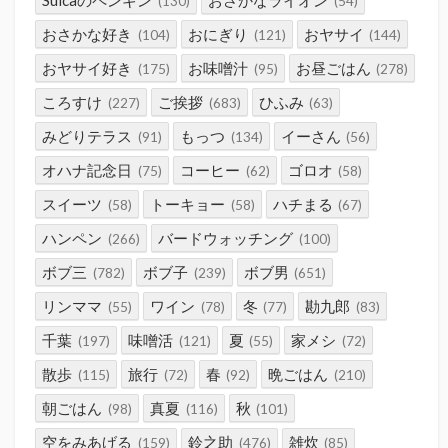
(130)
(54)
おさかな好き
おにぎり
おヤサイ
(104)
(121)
(144)
おヤサイ好き
お味噌汁
お昼ごはん
(175)
(95)
(278)
ころすけ
ご挨拶
ひふみ
(227)
(683)
(63)
みどりテラス
もっつ
イーさん
(91)
(134)
(56)
オハナ記念日
コーヒー
ゴロオ
(75)
(62)
(58)
スイーツ
トーキョー
ハチまる
(58)
(58)
(67)
ハンペン
バードウォッチング
(266)
(100)
ボブ三
ボブ子
ボブ男
(782)
(239)
(651)
リンママ
ワイン
冬
勘九郎
(55)
(78)
(77)
(83)
千葉
味噌活
夏
家メシ
(197)
(121)
(55)
(72)
散歩
旅行
春
晩ごはん
(115)
(72)
(92)
(210)
朝ごはん
真夏
秋
(98)
(116)
(101)
空をみあげる
鈴之助
雑炊
(159)
(476)
(85)