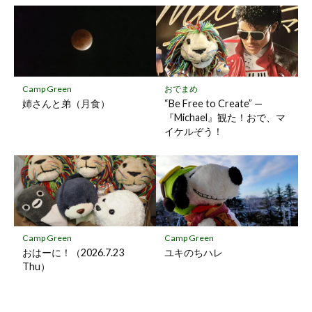
Camp Green
おでまめ
姉さんと弟（月食）
“Be Free to Create” —
『Michael』観た！おで、マ
イケルぞう！
Camp Green
Camp Green
おはーに！（2026.7.23
ユキのちハレ
Thu）