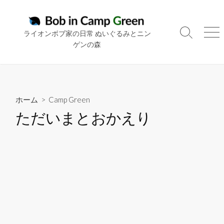
コ
ン
テ
ライオンボブ家の日常 ぬいぐるみとニン
検
メ
ン
ゲンの森
索
ニ
ツ
切
ュ
り
ー
へ
替
ス
え
キ
ホーム
>
Camp Green
ッ
ただいまとおかえり
プ