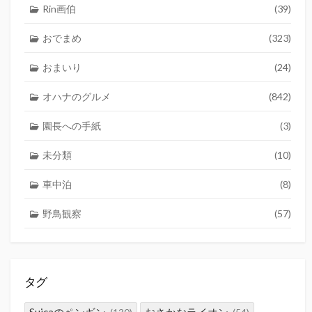
Rin画伯
(39)
おでまめ
(323)
おまいり
(24)
オハナのグルメ
(842)
園長への手紙
(3)
未分類
(10)
車中泊
(8)
野鳥観察
(57)
タグ
Suicaのペンギン
おさかなライオン