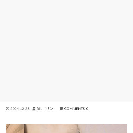
公
投
2024-12-28
RIN（リン）
COMMENTS: 0
開
稿
日
者