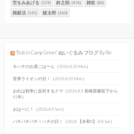
空をみあげる
鈴之助
雑炊
(159)
(476)
(86)
雑穀活
鰒太郎
(141)
(260)
“Bob In Camp Green” ぬいぐるみ ブログ By Rin
キハチのお昼ごはーん（2026.8.10 Mon）
世界ライオンの日！（2026.8.10 Mon）
おれは戦争に反対するクマ（2026.8.9 長崎原爆投下から
81年）
おはーに！（2026.8.9 Sun）
パチパチパチ！ハチの日！（2026 【令和8】.8.8 Sat）