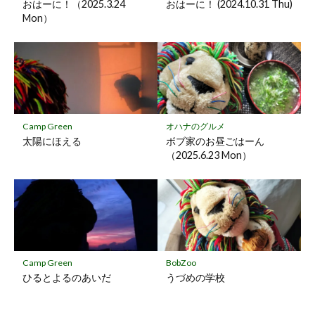
存
おはーに！（2025.3.24
おはーに！ (2024.10.31 Thu)
Mon）
Camp Green
オハナのグルメ
太陽にほえる
ボブ家のお昼ごはーん
（2025.6.23 Mon）
Camp Green
BobZoo
ひるとよるのあいだ
うづめの学校