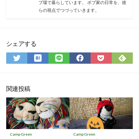
プ場で暮らしています。 ボブ家の日常を、彼
らの視点でつづっていきます。
シェアする
は
Fee
Twitter
LINE
Facebook
Pocket
て
で
で
で
で
に
な
購
シ
シ
シ
保
ブ
読
ェ
ェ
ェ
存
ッ
ア
ア
ア
関連投稿
ク
マ
ー
ク
に
保
Camp Green
Camp Green