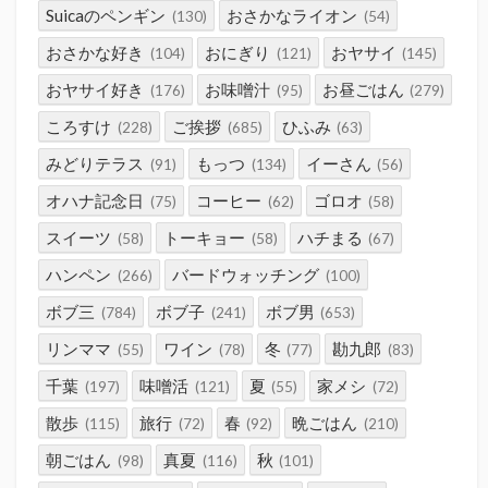
Suicaのペンギン
おさかなライオン
(130)
(54)
おさかな好き
おにぎり
おヤサイ
(104)
(121)
(145)
おヤサイ好き
お味噌汁
お昼ごはん
(176)
(95)
(279)
ころすけ
ご挨拶
ひふみ
(228)
(685)
(63)
みどりテラス
もっつ
イーさん
(91)
(134)
(56)
オハナ記念日
コーヒー
ゴロオ
(75)
(62)
(58)
スイーツ
トーキョー
ハチまる
(58)
(58)
(67)
ハンペン
バードウォッチング
(266)
(100)
ボブ三
ボブ子
ボブ男
(784)
(241)
(653)
リンママ
ワイン
冬
勘九郎
(55)
(78)
(77)
(83)
千葉
味噌活
夏
家メシ
(197)
(121)
(55)
(72)
散歩
旅行
春
晩ごはん
(115)
(72)
(92)
(210)
朝ごはん
真夏
秋
(98)
(116)
(101)