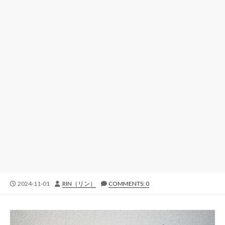
公
投
2024-11-01
RIN（リン）
COMMENTS: 0
開
稿
日
者