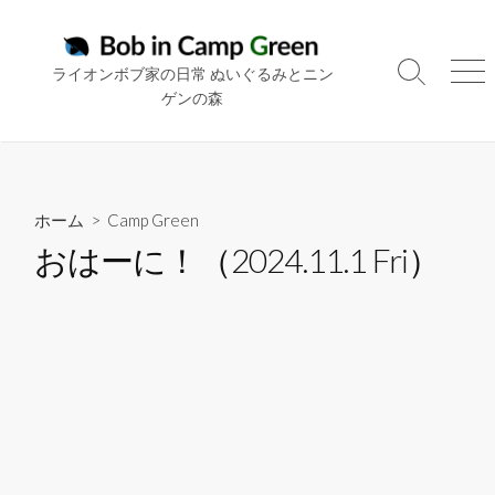
コ
ン
テ
ライオンボブ家の日常 ぬいぐるみとニン
検
メ
ン
ゲンの森
索
ニ
ツ
切
ュ
り
ー
へ
替
ス
え
キ
ホーム
>
Camp Green
ッ
おはーに！（2024.11.1 Fri）
プ