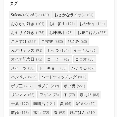
タグ
Suicaのペンギン
おさかなライオン
(130)
(54)
おさかな好き
おにぎり
おヤサイ
(104)
(121)
(144)
おヤサイ好き
お味噌汁
お昼ごはん
(175)
(95)
(278)
ころすけ
ご挨拶
ひふみ
(227)
(683)
(63)
みどりテラス
もっつ
イーさん
(91)
(134)
(56)
オハナ記念日
コーヒー
ゴロオ
(75)
(62)
(58)
スイーツ
トーキョー
ハチまる
(58)
(58)
(67)
ハンペン
バードウォッチング
(266)
(100)
ボブ三
ボブ子
ボブ男
(782)
(239)
(651)
リンママ
ワイン
冬
勘九郎
(55)
(78)
(77)
(83)
千葉
味噌活
夏
家メシ
(197)
(121)
(55)
(72)
散歩
旅行
春
晩ごはん
(115)
(72)
(92)
(210)