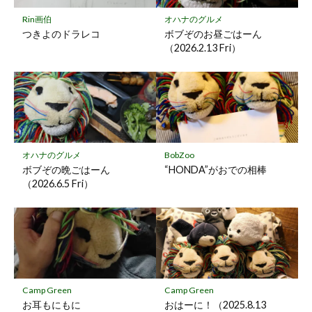
保
Rin画伯
オハナのグルメ
存
つきよのドラレコ
ボブぞのお昼ごはーん
（2026.2.13 Fri）
オハナのグルメ
BobZoo
ボブぞの晩ごはーん
“HONDA”がおでの相棒
（2026.6.5 Fri）
Camp Green
Camp Green
お耳もにもに
おはーに！（2025.8.13