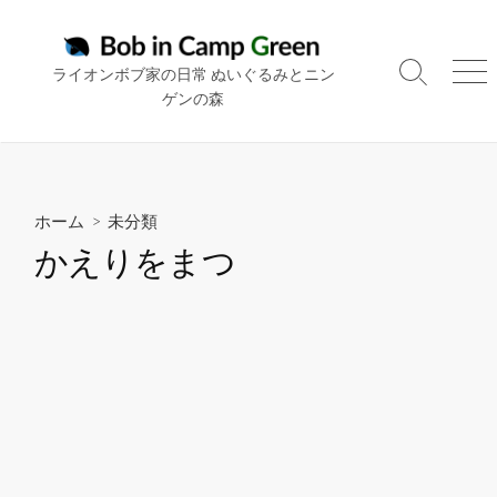
コ
ン
テ
ライオンボブ家の日常 ぬいぐるみとニン
検
メ
ン
ゲンの森
索
ニ
ツ
切
ュ
り
ー
へ
替
ス
え
キ
ホーム
> 未分類
ッ
かえりをまつ
プ