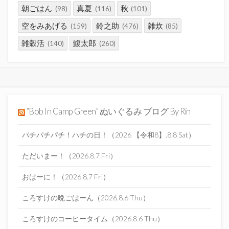
朝ごはん
真夏
秋
(98)
(116)
(101)
空をみあげる
鈴之助
雑炊
(159)
(476)
(85)
雑穀活
鰒太郎
(140)
(260)
“Bob In Camp Green” ぬいぐるみ ブログ By Rin
パチパチパチ！ハチの日！（2026 【令和8】.8.8 Sat）
ただいまー！（2026.8.7 Fri）
おはーに！（2026.8.7 Fri）
ころすけの晩ごはーん（2026.8.6 Thu）
ころすけのコーヒータイム（2026.8.6 Thu）