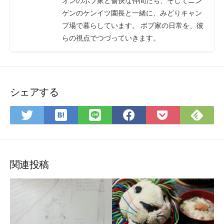
オンのボブ家と愉快な仲間たち、そしてニン
ゲンのケンイツ園長と一緒に、みどりキャン
プ場で暮らしています。 ボブ家の日常を、彼
らの視点でつづっていきます。
シェアする
は
Fee
Twitter
LINE
Facebook
Pocket
て
で
で
で
で
に
な
購
シ
シ
シ
保
ブ
読
ェ
ェ
ェ
存
ッ
ア
ア
ア
関連投稿
ク
マ
ー
ク
に