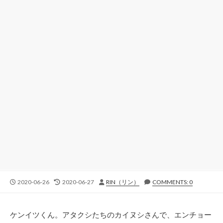
公
最
投
2020-06-26
2020-06-27
RIN（リン）
COMMENTS: 0
開
終
稿
日
更
者
新
ケンイツくん。アタクシたちのカイヌシさんで、エンチョー
日